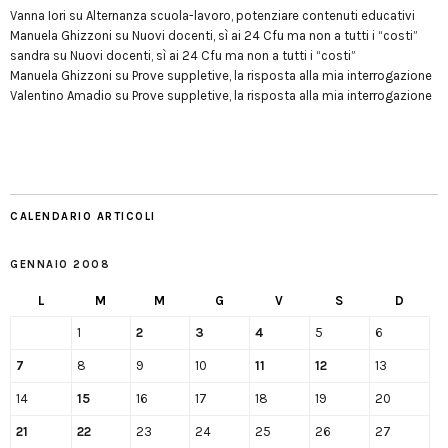
Vanna Iori
su
Alternanza scuola-lavoro, potenziare contenuti educativi
Manuela Ghizzoni
su
Nuovi docenti, sì ai 24 Cfu ma non a tutti i “costi”
sandra
su
Nuovi docenti, sì ai 24 Cfu ma non a tutti i “costi”
Manuela Ghizzoni
su
Prove suppletive, la risposta alla mia interrogazione
Valentino Amadio
su
Prove suppletive, la risposta alla mia interrogazione
CALENDARIO ARTICOLI
GENNAIO 2008
L
M
M
G
V
S
D
1
2
3
4
5
6
7
8
9
10
11
12
13
14
15
16
17
18
19
20
21
22
23
24
25
26
27