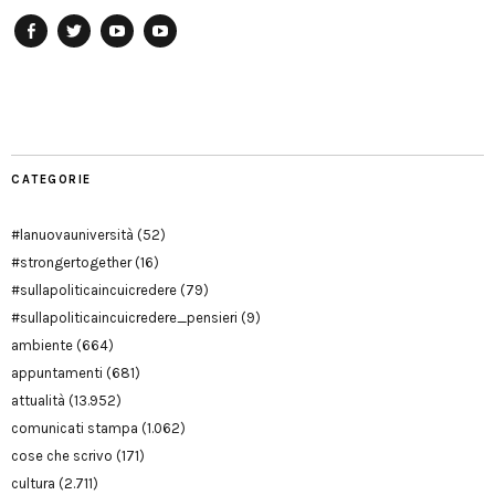
Facebook
Twitter
YouTube
YouTube
Manu
PD
Modena
CATEGORIE
#lanuovauniversità
(52)
#strongertogether
(16)
#sullapoliticaincuicredere
(79)
#sullapoliticaincuicredere_pensieri
(9)
ambiente
(664)
appuntamenti
(681)
attualità
(13.952)
comunicati stampa
(1.062)
cose che scrivo
(171)
cultura
(2.711)