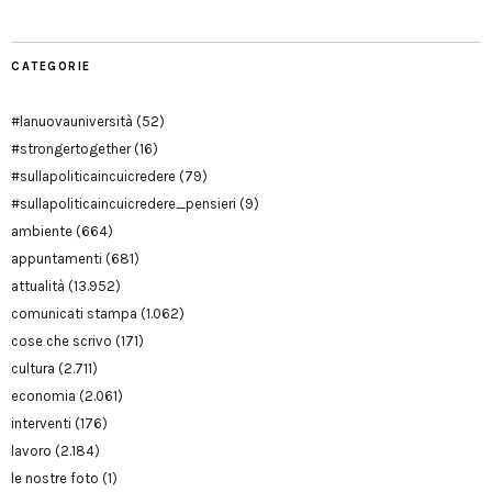
CATEGORIE
#lanuovauniversità
(52)
#strongertogether
(16)
#sullapoliticaincuicredere
(79)
#sullapoliticaincuicredere_pensieri
(9)
ambiente
(664)
appuntamenti
(681)
attualità
(13.952)
comunicati stampa
(1.062)
cose che scrivo
(171)
cultura
(2.711)
economia
(2.061)
interventi
(176)
lavoro
(2.184)
le nostre foto
(1)