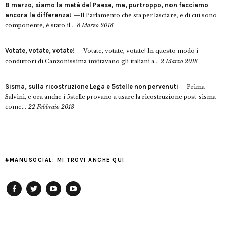
8 marzo, siamo la metà del Paese, ma, purtroppo, non facciamo
ancora la differenza!
Il Parlamento che sta per lasciare, e di cui sono
componente, è stato il...
8 Marzo 2018
Votate, votate, votate!
Votate, votate, votate! In questo modo i
conduttori di Canzonissima invitavano gli italiani a...
2 Marzo 2018
Sisma, sulla ricostruzione Lega e 5stelle non pervenuti
Prima
Salvini, e ora anche i 5stelle provano a usare la ricostruzione post-sisma
come...
22 Febbraio 2018
#MANUSOCIAL: MI TROVI ANCHE QUI
Facebook
Twitter
YouTube
YouTube
Manu
PD
Modena