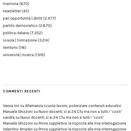
memoria
(670)
newsletter
(42)
pari opportunità | diritti
(2.477)
partito democratico
(2.870)
politica italiana
(7.352)
scuola | formazione
(3.214)
territorio
(116)
università | ricerca
(1.919)
COMMENTI RECENTI
Vanna Iori
su
Alternanza scuola-lavoro, potenziare contenuti educativi
Manuela Ghizzoni
su
Nuovi docenti, sì ai 24 Cfu ma non a tutti i “costi”
sandra
su
Nuovi docenti, sì ai 24 Cfu ma non a tutti i “costi”
Manuela Ghizzoni
su
Prove suppletive, la risposta alla mia interrogazione
Valentino Amadio
su
Prove suppletive, la risposta alla mia interrogazione