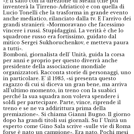
»); il salto con la direzione di Mealli (che poi
inventerà la Tirreno-Adriatico) e con quella di
Lucio Tonelli che la trasforma in grande evento
anche mediatico, rilanciato dalla tv. E l’arrivo dei
grandi stranieri: «Mormoravano che facessimo
vincere i russi. Stupidaggini. La verità è che lo
squadrone russo era fortissimo, guidato dal
mitico Sergei Sukhoruchenkov, e metteva paura
a tutti».
Bomboni, giornalista dell’ Unità, guida la corsa
per anni e proprio per questo diverrà anche
presidente della associazione mondiale
organizzatori. Racconta storie di personaggi, uno
in particolare. E’ il 1985, «si presenta questo
ragazzo di cui si diceva un gran bene, ma arriva
all’ultimo momento, in treno con la suabici
perché la sua squadra non voleva spendere i
soldi per partecipare. Parte, vince, riprende il
treno e se ne va addirittura prima della
premiazione». Si chiama Gianni Bugno. Il giorno
dopo ha grandi titoli sui giornali. Su l’ Unità un
esperto come Gino Sala scrive «sulle vie di Roma
forse è nato un campione». Era nato. Pochi mesi