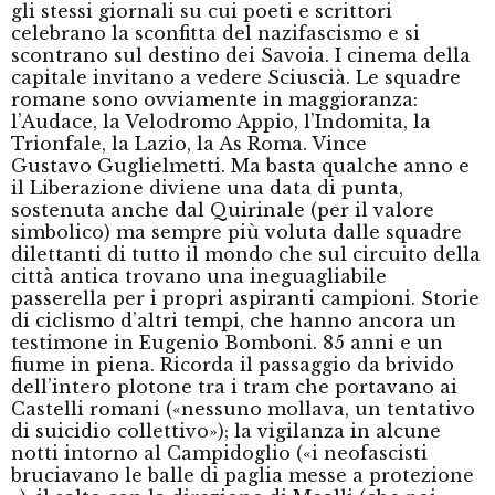
gli stessi giornali su cui poeti e scrittori
celebrano la sconfitta del nazifascismo e si
scontrano sul destino dei Savoia. I cinema della
capitale invitano a vedere Sciuscià. Le squadre
romane sono ovviamente in maggioranza:
l’Audace, la Velodromo Appio, l’Indomita, la
Trionfale, la Lazio, la As Roma. Vince
Gustavo Guglielmetti. Ma basta qualche anno e
il Liberazione diviene una data di punta,
sostenuta anche dal Quirinale (per il valore
simbolico) ma sempre più voluta dalle squadre
dilettanti di tutto il mondo che sul circuito della
città antica trovano una ineguagliabile
passerella per i propri aspiranti campioni. Storie
di ciclismo d’altri tempi, che hanno ancora un
testimone in Eugenio Bomboni. 85 anni e un
fiume in piena. Ricorda il passaggio da brivido
dell’intero plotone tra i tram che portavano ai
Castelli romani («nessuno mollava, un tentativo
di suicidio collettivo»); la vigilanza in alcune
notti intorno al Campidoglio («i neofascisti
bruciavano le balle di paglia messe a protezione