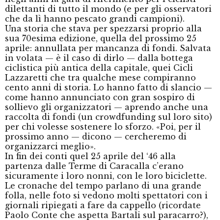
dilettanti di tutto il mondo (e per gli osservatori
che da lì hanno pescato grandi campioni).
Una storia che stava per spezzarsi proprio alla
sua 70esima edizione, quella del prossimo 25
aprile: annullata per mancanza di fondi. Salvata
in volata — è il caso di dirlo — dalla bottega
ciclistica più antica della capitale, quei Cicli
Lazzaretti che tra qualche mese compiranno
cento anni di storia. Lo hanno fatto di slancio —
come hanno annunciato con gran sospiro di
sollievo gli organizzatori — aprendo anche una
raccolta di fondi (un crowdfunding sul loro sito)
per chi volesse sostenere lo sforzo. «Poi, per il
prossimo anno — dicono — cercheremo di
organizzarci meglio».
In fin dei conti quel 25 aprile del ‘46 alla
partenza dalle Terme di Caracalla c’erano
sicuramente i loro nonni, con le loro biciclette.
Le cronache del tempo parlano di una grande
folla, nelle foto si vedono molti spettatori con i
giornali ripiegati a fare da cappello (ricordate
Paolo Conte che aspetta Bartali sul paracarro?),