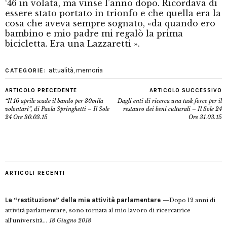
‘46 in volata, ma vinse l’anno dopo. Ricordava di
essere stato portato in trionfo e che quella era la
cosa che aveva sempre sognato, «da quando ero
bambino e mio padre mi regalò la prima
bicicletta. Era una Lazzaretti ».
attualità
,
memoria
CATEGORIE:
ARTICOLO PRECEDENTE
ARTICOLO SUCCESSIVO
“Il 16 aprile scade il bando per 30mila
Dagli enti di ricerca una task force per il
volontari”, di Paola Springhetti – Il Sole
restauro dei beni culturali – Il Sole 24
24 Ore 30.03.15
Ore 31.03.15
ARTICOLI RECENTI
La “restituzione” della mia attività parlamentare
Dopo 12 anni di
attività parlamentare, sono tornata al mio lavoro di ricercatrice
all’università...
18 Giugno 2018