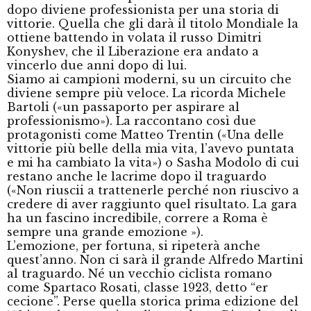
dopo diviene professionista per una storia di
vittorie. Quella che gli darà il titolo Mondiale la
ottiene battendo in volata il russo Dimitri
Konyshev, che il Liberazione era andato a
vincerlo due anni dopo di lui.
Siamo ai campioni moderni, su un circuito che
diviene sempre più veloce. La ricorda Michele
Bartoli («un passaporto per aspirare al
professionismo»). La raccontano così due
protagonisti come Matteo Trentin («Una delle
vittorie più belle della mia vita, l’avevo puntata
e mi ha cambiato la vita») o Sasha Modolo di cui
restano anche le lacrime dopo il traguardo
(«Non riuscii a trattenerle perché non riuscivo a
credere di aver raggiunto quel risultato. La gara
ha un fascino incredibile, correre a Roma è
sempre una grande emozione »).
L’emozione, per fortuna, si ripeterà anche
quest’anno. Non ci sarà il grande Alfredo Martini
al traguardo. Né un vecchio ciclista romano
come Spartaco Rosati, classe 1923, detto “er
cecione”. Perse quella storica prima edizione del