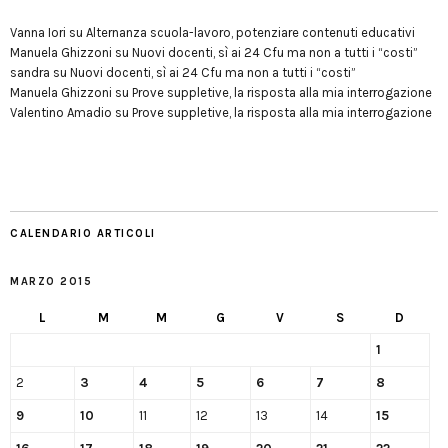
Vanna Iori
su
Alternanza scuola-lavoro, potenziare contenuti educativi
Manuela Ghizzoni
su
Nuovi docenti, sì ai 24 Cfu ma non a tutti i “costi”
sandra
su
Nuovi docenti, sì ai 24 Cfu ma non a tutti i “costi”
Manuela Ghizzoni
su
Prove suppletive, la risposta alla mia interrogazione
Valentino Amadio
su
Prove suppletive, la risposta alla mia interrogazione
CALENDARIO ARTICOLI
MARZO 2015
L
M
M
G
V
S
D
1
2
3
4
5
6
7
8
9
10
11
12
13
14
15