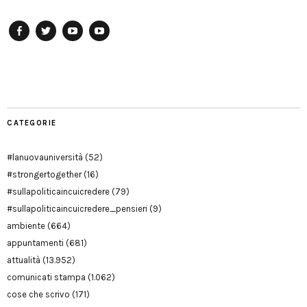
Facebook
Twitter
YouTube
YouTube
Manu
PD
Modena
CATEGORIE
#lanuovauniversità
(52)
#strongertogether
(16)
#sullapoliticaincuicredere
(79)
#sullapoliticaincuicredere_pensieri
(9)
ambiente
(664)
appuntamenti
(681)
attualità
(13.952)
comunicati stampa
(1.062)
cose che scrivo
(171)