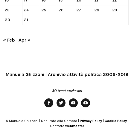
16
17
18
19
20
21
22
23
24
25
26
27
28
29
30
31
« Feb
Apr »
Manuela Ghizzoni | Archivio attività politica 2006-2018
Mi trovi anche qui
Facebook
Twitter
YouTube
YouTube
Manu
PD
Modena
© Manuela Ghizzoni | Deputata alla Camera |
Privacy Policy
|
Cookie Policy
|
Contatta
webmaster