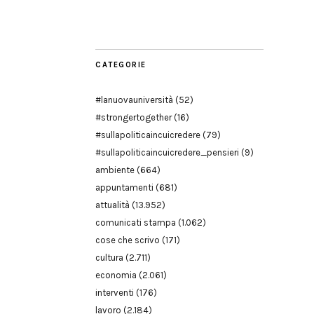
Modena
CATEGORIE
#lanuovauniversità
(52)
#strongertogether
(16)
#sullapoliticaincuicredere
(79)
#sullapoliticaincuicredere_pensieri
(9)
ambiente
(664)
appuntamenti
(681)
attualità
(13.952)
comunicati stampa
(1.062)
cose che scrivo
(171)
cultura
(2.711)
economia
(2.061)
interventi
(176)
lavoro
(2.184)