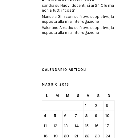
sandra
su
Nuovi docenti, sì ai 24 Cfu ma
non a tutti i “costi”
Manuela Ghizzoni
su
Prove suppletive, la
risposta alla mia interrogazione
Valentino Amadio
su
Prove suppletive, la
risposta alla mia interrogazione
CALENDARIO ARTICOLI
MAGGIO 2015
L
M
M
G
V
S
D
1
2
3
4
5
6
7
8
9
10
11
12
13
14
15
16
17
18
19
20
21
22
23
24