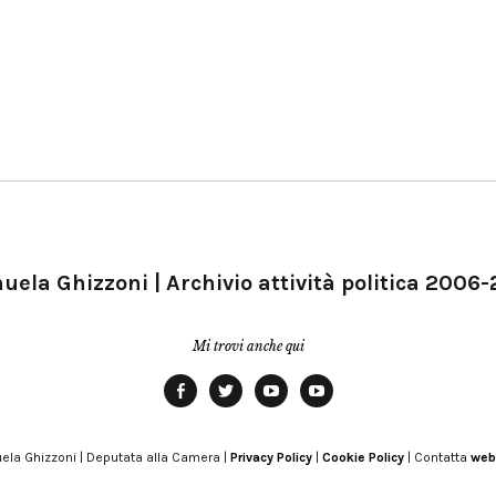
ela Ghizzoni | Archivio attività politica 2006
Mi trovi anche qui
Facebook
Twitter
YouTube
YouTube
Manu
PD
Modena
ela Ghizzoni | Deputata alla Camera |
Privacy Policy
|
Cookie Policy
| Contatta
web