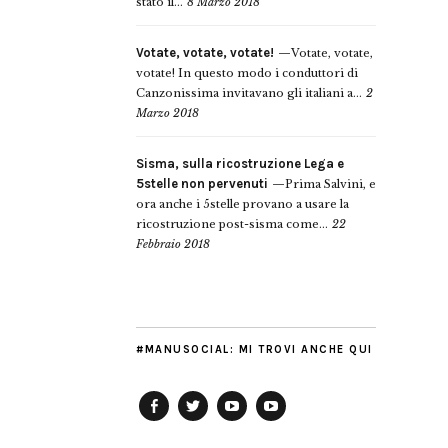
stato il...
8 Marzo 2018
Votate, votate, votate!
Votate, votate,
votate! In questo modo i conduttori di
Canzonissima invitavano gli italiani a...
2
Marzo 2018
Sisma, sulla ricostruzione Lega e
5stelle non pervenuti
Prima Salvini, e
ora anche i 5stelle provano a usare la
ricostruzione post-sisma come...
22
Febbraio 2018
#MANUSOCIAL: MI TROVI ANCHE QUI
Facebook
Twitter
YouTube
YouTube
Manu
PD