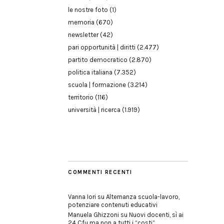
le nostre foto
(1)
memoria
(670)
newsletter
(42)
pari opportunità | diritti
(2.477)
partito democratico
(2.870)
politica italiana
(7.352)
scuola | formazione
(3.214)
territorio
(116)
università | ricerca
(1.919)
COMMENTI RECENTI
Vanna Iori
su
Alternanza scuola-lavoro,
potenziare contenuti educativi
Manuela Ghizzoni
su
Nuovi docenti, sì ai
24 Cfu ma non a tutti i “costi”