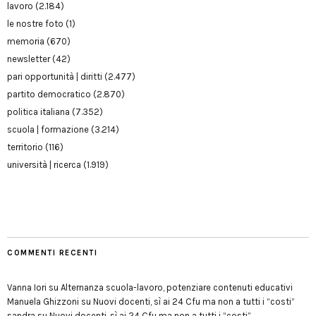
lavoro
(2.184)
le nostre foto
(1)
memoria
(670)
newsletter
(42)
pari opportunità | diritti
(2.477)
partito democratico
(2.870)
politica italiana
(7.352)
scuola | formazione
(3.214)
territorio
(116)
università | ricerca
(1.919)
COMMENTI RECENTI
Vanna Iori
su
Alternanza scuola-lavoro, potenziare contenuti educativi
Manuela Ghizzoni
su
Nuovi docenti, sì ai 24 Cfu ma non a tutti i “costi”
sandra
su
Nuovi docenti, sì ai 24 Cfu ma non a tutti i “costi”