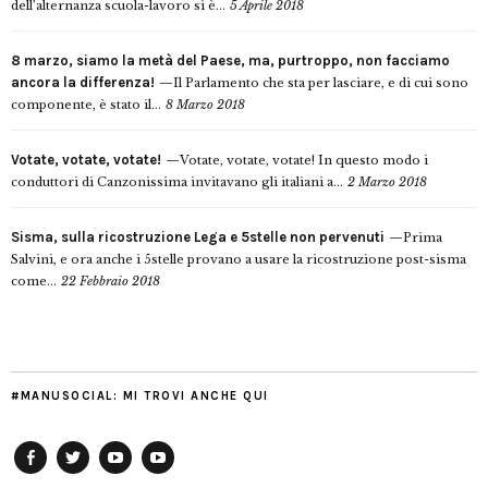
dell’alternanza scuola-lavoro si è...
5 Aprile 2018
8 marzo, siamo la metà del Paese, ma, purtroppo, non facciamo
ancora la differenza!
Il Parlamento che sta per lasciare, e di cui sono
componente, è stato il...
8 Marzo 2018
Votate, votate, votate!
Votate, votate, votate! In questo modo i
conduttori di Canzonissima invitavano gli italiani a...
2 Marzo 2018
Sisma, sulla ricostruzione Lega e 5stelle non pervenuti
Prima
Salvini, e ora anche i 5stelle provano a usare la ricostruzione post-sisma
come...
22 Febbraio 2018
#MANUSOCIAL: MI TROVI ANCHE QUI
Facebook
Twitter
YouTube
YouTube