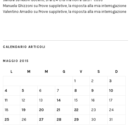
Manuela Ghizzoni
su
Prove suppletive, la risposta alla mia interrogazione
Valentino Amadio
su
Prove suppletive, la risposta alla mia interrogazione
CALENDARIO ARTICOLI
MAGGIO 2015
L
M
M
G
V
S
D
1
2
3
4
5
6
7
8
9
10
11
12
13
14
15
16
17
18
19
20
21
22
23
24
25
26
27
28
29
30
31