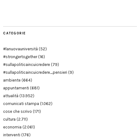
Manu
PD
Modena
CATEGORIE
#lanuovauniversità
(52)
#strongertogether
(16)
#sullapoliticaincuicredere
(79)
#sullapoliticaincuicredere_pensieri
(9)
ambiente
(664)
appuntamenti
(681)
attualità
(13.952)
comunicati stampa
(1.062)
cose che scrivo
(171)
cultura
(2.711)
economia
(2.061)
interventi
(176)