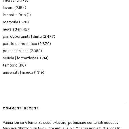
interventi
(176)
lavoro
(2.184)
le nostre foto
(1)
memoria
(670)
newsletter
(42)
pari opportunità | diritti
(2.477)
partito democratico
(2.870)
politica italiana
(7.352)
scuola | formazione
(3.214)
territorio
(116)
università | ricerca
(1.919)
COMMENTI RECENTI
Vanna Iori
su
Alternanza scuola-lavoro, potenziare contenuti educativi
Manuela Ghizzoni
su
Nuovi docenti, sì ai 24 Cfu ma non a tutti i “costi”