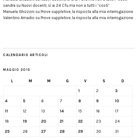
sandra
su
Nuovi docenti, sì ai 24 Cfu ma non a tutti i “costi”
Manuela Ghizzoni
su
Prove suppletive, la risposta alla mia interrogazione
Valentino Amadio
su
Prove suppletive, la risposta alla mia interrogazione
CALENDARIO ARTICOLI
MAGGIO 2015
L
M
M
G
V
S
D
1
2
3
4
5
6
7
8
9
10
11
12
13
14
15
16
17
18
19
20
21
22
23
24
25
26
27
28
29
30
31