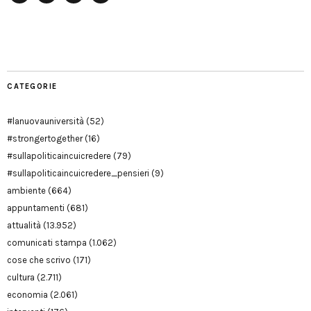
Facebook
Twitter
YouTube
YouTube
Manu
PD
Modena
CATEGORIE
#lanuovauniversità
(52)
#strongertogether
(16)
#sullapoliticaincuicredere
(79)
#sullapoliticaincuicredere_pensieri
(9)
ambiente
(664)
appuntamenti
(681)
attualità
(13.952)
comunicati stampa
(1.062)
cose che scrivo
(171)
cultura
(2.711)
economia
(2.061)