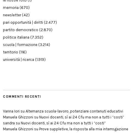
le nostre foto
(1)
memoria
(670)
newsletter
(42)
pari opportunità | diritti
(2.477)
partito democratico
(2.870)
politica italiana
(7.352)
scuola | formazione
(3.214)
territorio
(116)
università | ricerca
(1.919)
COMMENTI RECENTI
Vanna Iori
su
Alternanza scuola-lavoro, potenziare contenuti educativi
Manuela Ghizzoni
su
Nuovi docenti, sì ai 24 Cfu ma non a tutti i “costi”
sandra
su
Nuovi docenti, sì ai 24 Cfu ma non a tutti i “costi”
Manuela Ghizzoni
su
Prove suppletive, la risposta alla mia interrogazione