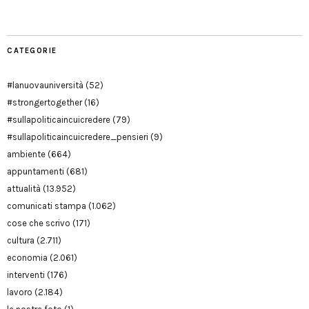
CATEGORIE
#lanuovauniversità
(52)
#strongertogether
(16)
#sullapoliticaincuicredere
(79)
#sullapoliticaincuicredere_pensieri
(9)
ambiente
(664)
appuntamenti
(681)
attualità
(13.952)
comunicati stampa
(1.062)
cose che scrivo
(171)
cultura
(2.711)
economia
(2.061)
interventi
(176)
lavoro
(2.184)