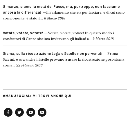
8 marzo, siamo la metà del Paese, ma, purtroppo, non facciamo
ancora la differenza!
Il Parlamento che sta per lasciare, e di cui sono
componente, è stato il...
8 Marzo 2018
Votate, votate, votate!
Votate, votate, votate! In questo modo i
conduttori di Canzonissima invitavano gli italiani a...
2 Marzo 2018
Sisma, sulla ricostruzione Lega e 5stelle non pervenuti
Prima
Salvini, e ora anche i 5stelle provano a usare la ricostruzione post-sisma
come...
22 Febbraio 2018
#MANUSOCIAL: MI TROVI ANCHE QUI
Facebook
Twitter
YouTube
YouTube
Manu
PD
Modena