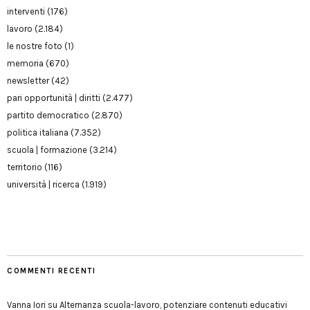
interventi
(176)
lavoro
(2.184)
le nostre foto
(1)
memoria
(670)
newsletter
(42)
pari opportunità | diritti
(2.477)
partito democratico
(2.870)
politica italiana
(7.352)
scuola | formazione
(3.214)
territorio
(116)
università | ricerca
(1.919)
COMMENTI RECENTI
Vanna Iori
su
Alternanza scuola-lavoro, potenziare contenuti educativi