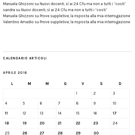
Manuela Ghizzoni
su
Nuovi docenti, sì ai 24 Cfu ma non a tutti i “costi”
sandra
su
Nuovi docenti, sì ai 24 Cfu ma non a tutti i “costi”
Manuela Ghizzoni
su
Prove suppletive, la risposta alla mia interrogazione
Valentino Amadio
su
Prove suppletive, la risposta alla mia interrogazione
CALENDARIO ARTICOLI
APRILE 2016
L
M
M
G
V
S
D
1
2
3
4
5
6
7
8
9
10
11
12
13
14
15
16
17
18
19
20
21
22
23
24
25
26
27
28
29
30