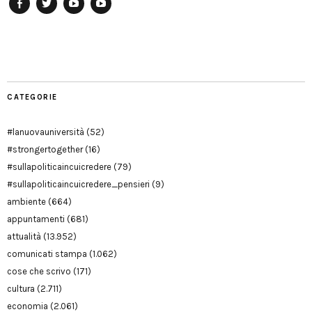
Facebook
Twitter
YouTube
YouTube
Manu
PD
Modena
CATEGORIE
#lanuovauniversità
(52)
#strongertogether
(16)
#sullapoliticaincuicredere
(79)
#sullapoliticaincuicredere_pensieri
(9)
ambiente
(664)
appuntamenti
(681)
attualità
(13.952)
comunicati stampa
(1.062)
cose che scrivo
(171)
cultura
(2.711)
economia
(2.061)