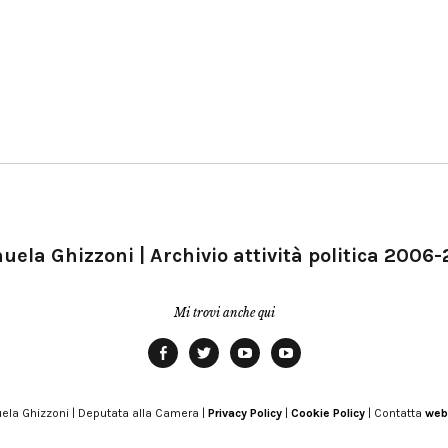
ela Ghizzoni | Archivio attività politica 2006
Mi trovi anche qui
Facebook
Twitter
YouTube
YouTube
Manu
PD
Modena
ela Ghizzoni | Deputata alla Camera |
Privacy Policy
|
Cookie Policy
| Contatta
web