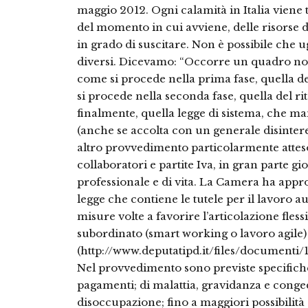
maggio 2012. Ogni calamità in Italia viene 
del momento in cui avviene, delle risorse d
in grado di suscitare. Non è possibile che u
diversi. Dicevamo: “Occorre un quadro norm
come si procede nella prima fase, quella 
si procede nella seconda fase, quella del rit
finalmente, quella legge di sistema, che m
(anche se accolta con un generale disintere
altro provvedimento particolarmente atteso 
collaboratori e partite Iva, in gran parte gio
professionale e di vita. La Camera ha approv
legge che contiene le tutele per il lavoro
misure volte a favorire l’articolazione fless
subordinato (smart working o lavoro agile)
(http://www.deputatipd.it/files/documen
Nel provvedimento sono previste specifiche 
pagamenti; di malattia, gravidanza e conged
disoccupazione; fino a maggiori possibilità 