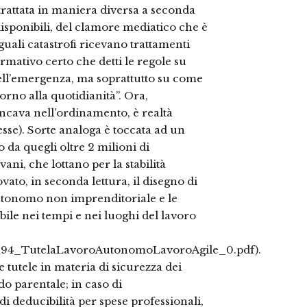
trattata in maniera diversa a seconda
isponibili, del clamore mediatico che è
guali catastrofi ricevano trattamenti
ativo certo che detti le regole su
dell’emergenza, ma soprattutto su come
orno alla quotidianità”. Ora,
ancava nell’ordinamento, è realtà
sse). Sorte analoga è toccata ad un
da quegli oltre 2 milioni di
vani, che lottano per la stabilità
ato, in seconda lettura, il disegno di
 autonomo non imprenditoriale e le
ibile nei tempi e nei luoghi del lavoro
ti/194_TutelaLavoroAutonomoLavoroAgile_0.pdf).
tutele in materia di sicurezza dei
o parentale; in caso di
di deducibilità per spese professionali,