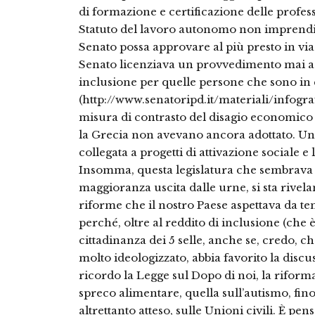
di formazione e certificazione delle profe
Statuto del lavoro autonomo non imprendit
Senato possa approvare al più presto in via d
Senato licenziava un provvedimento mai ado
inclusione per quelle persone che sono in 
(http://www.senatoripd.it/materiali/infogr
misura di contrasto del disagio economico e 
la Grecia non avevano ancora adottato. Un
collegata a progetti di attivazione sociale e
Insomma, questa legislatura che sembrava n
maggioranza uscita dalle urne, si sta rive
riforme che il nostro Paese aspettava da tem
perché, oltre al reddito di inclusione (che è
cittadinanza dei 5 selle, anche se, credo, che
molto ideologizzato, abbia favorito la disc
ricordo la Legge sul Dopo di noi, la riforma
spreco alimentare, quella sull’autismo, fin
altrettanto atteso, sulle Unioni civili. È pe