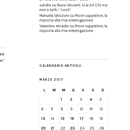
sandra
su
Nuovi docenti, sì ai 24 Cfu ma
non a tutti i “costi”
Manuela Ghizzoni
su
Prove suppletive, la
risposta alla mia interrogazione
Valentino Amadio
su
Prove suppletive, la
risposta alla mia interrogazione
IVO
rus”
CALENDARIO ARTICOLI
MARZO 2017
L
M
M
G
V
S
D
1
2
3
4
5
6
7
8
9
10
11
12
13
14
15
16
17
18
19
20
21
22
23
24
25
26