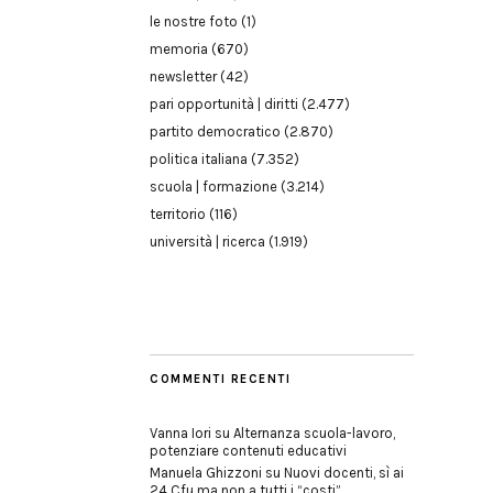
le nostre foto
(1)
memoria
(670)
newsletter
(42)
pari opportunità | diritti
(2.477)
partito democratico
(2.870)
politica italiana
(7.352)
scuola | formazione
(3.214)
territorio
(116)
università | ricerca
(1.919)
COMMENTI RECENTI
Vanna Iori
su
Alternanza scuola-lavoro,
potenziare contenuti educativi
Manuela Ghizzoni
su
Nuovi docenti, sì ai
24 Cfu ma non a tutti i “costi”