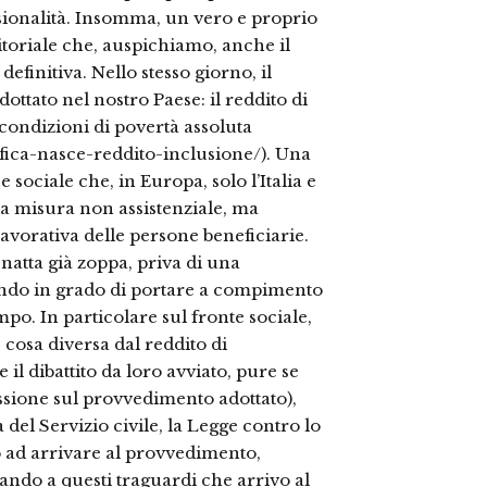
ssionalità. Insomma, un vero e proprio
oriale che, auspichiamo, anche il
efinitiva. Nello stesso giorno, il
ttato nel nostro Paese: il reddito di
condizioni di povertà assoluta
afica-nasce-reddito-inclusione/). Una
sociale che, in Europa, solo l’Italia e
a misura non assistenziale, ma
 lavorativa delle persone beneficiarie.
atta già zoppa, priva di una
lando in grado di portare a compimento
po. In particolare sul fronte sociale,
 cosa diversa dal reddito di
 il dibattito da loro avviato, pure se
ussione sul provvedimento adottato),
 del Servizio civile, la Legge contro lo
o ad arrivare al provvedimento,
nsando a questi traguardi che arrivo al