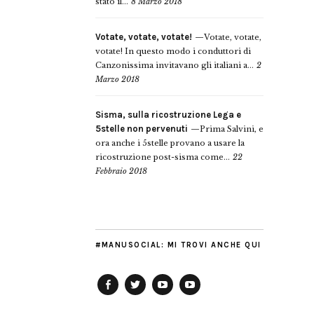
stato il...
8 Marzo 2018
Votate, votate, votate!
Votate, votate,
votate! In questo modo i conduttori di
Canzonissima invitavano gli italiani a...
2
Marzo 2018
Sisma, sulla ricostruzione Lega e
5stelle non pervenuti
Prima Salvini, e
ora anche i 5stelle provano a usare la
ricostruzione post-sisma come...
22
Febbraio 2018
#MANUSOCIAL: MI TROVI ANCHE QUI
Facebook
Twitter
YouTube
YouTube
Manu
PD