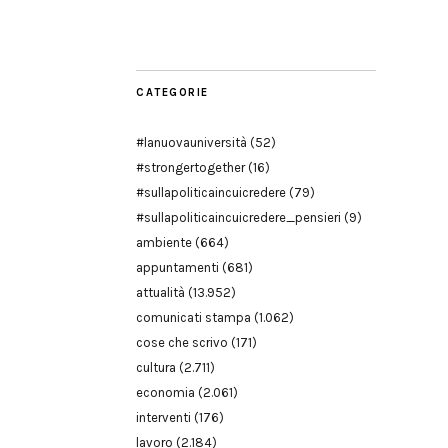
Modena
CATEGORIE
#lanuovauniversità
(52)
#strongertogether
(16)
#sullapoliticaincuicredere
(79)
#sullapoliticaincuicredere_pensieri
(9)
ambiente
(664)
appuntamenti
(681)
attualità
(13.952)
comunicati stampa
(1.062)
cose che scrivo
(171)
cultura
(2.711)
economia
(2.061)
interventi
(176)
lavoro
(2.184)