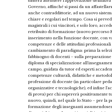
basterà attendere l’approvazione definitiva 
Governo, affinché si passi da un affastellar
anche contraddittorie, ad un nuovo sistem
chiare e regolari nel tempo. Cosa si preved
magistrali i cui vincitori, e solo loro, acc
retribuito di formazione (nuovo percorso F
inserimento nella funzione docente, con valu
competenze e delle attitudini professionali
cambiamento di paradigma: prima la selezi
fabbisogno di docenti – sulla preparazione 
diploma di specializzazione all’insegname
campo, guidata da tutor ed esperti accademic
competenze culturali, didattiche e metodol
professione di docente (in particolare pedag
organizzative e tecnologiche), ed infine l’a
di prova) per chi supererà positivamente tutt
nuovo, quindi, nel quale lo Stato – per la pr
formazione degli insegnanti assumendose