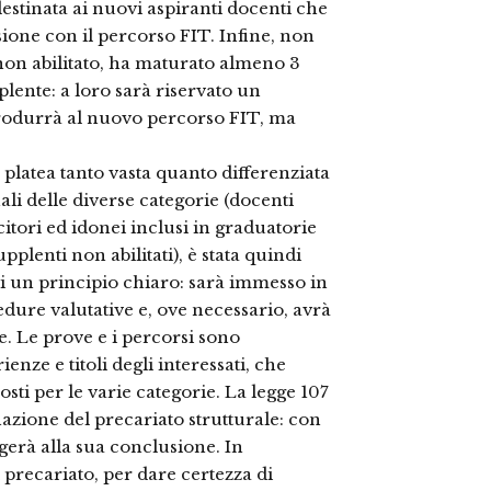
estinata ai nuovi aspiranti docenti che
one con il percorso FIT. Infine, non
 non abilitato, ha maturato almeno 3
lente: a loro sarà riservato un
trodurrà al nuovo percorso FIT, ma
a platea tanto vasta quanto differenziata
ali delle diverse categorie (docenti
itori ed idonei inclusi in graduatorie
upplenti non abilitati), è stata quindi
di un principio chiaro: sarà immesso in
dure valutative e, ove necessario, avrà
. Le prove e i percorsi sono
ienze e titoli degli interessati, che
sti per le varie categorie. La legge 107
nazione del precariato strutturale: con
ungerà alla sua conclusione. In
l precariato, per dare certezza di