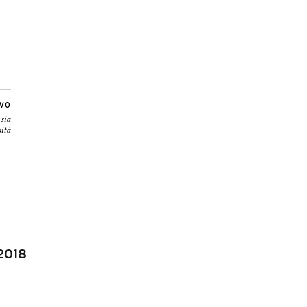
IVO
 sia
sità
-2018