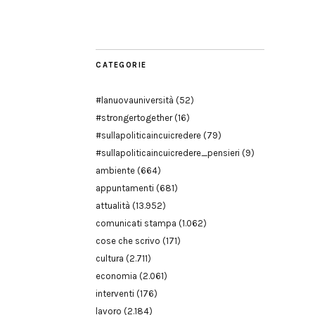
Modena
CATEGORIE
#lanuovauniversità
(52)
#strongertogether
(16)
#sullapoliticaincuicredere
(79)
#sullapoliticaincuicredere_pensieri
(9)
ambiente
(664)
appuntamenti
(681)
attualità
(13.952)
comunicati stampa
(1.062)
cose che scrivo
(171)
cultura
(2.711)
economia
(2.061)
interventi
(176)
lavoro
(2.184)