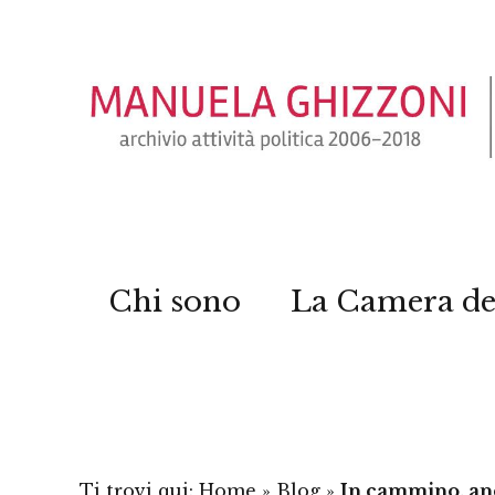
Chi sono
La Camera de
Ti trovi qui:
Home
»
Blog
»
In cammino, anc