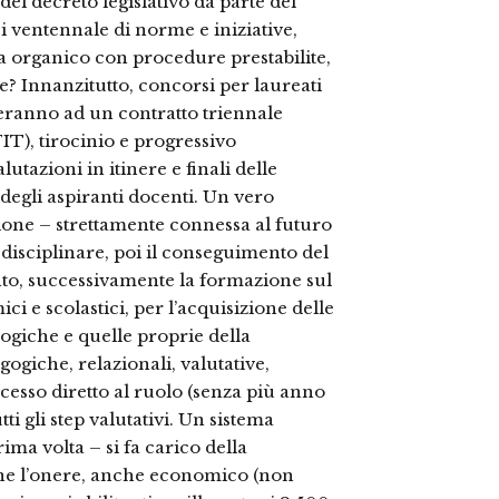
del decreto legislativo da parte del
si ventennale di norme e iniziative,
a organico con procedure prestabilite,
e? Innanzitutto, concorsi per laureati
ederanno ad un contratto triennale
IT), tirocinio e progressivo
tazioni in itinere e finali delle
 degli aspiranti docenti. Un vero
one – strettamente connessa al futuro
disciplinare, poi il conseguimento del
nto, successivamente la formazione sul
i e scolastici, per l’acquisizione delle
ogiche e quelle proprie della
ogiche, relazionali, valutative,
ccesso diretto al ruolo (senza più anno
i gli step valutativi. Un sistema
ima volta – si fa carico della
ne l’onere, anche economico (non