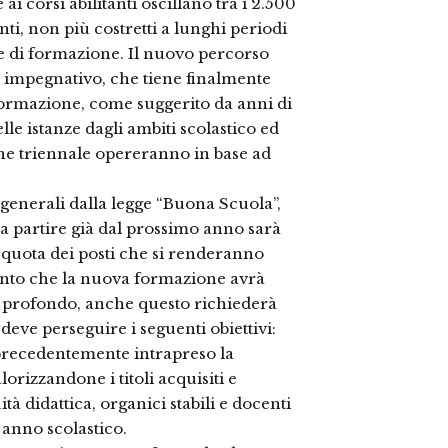
ai corsi abilitanti oscillano tra i 2.500
nti, non più costretti a lunghi periodi
ase di formazione. Il nuovo percorso
o impegnativo, che tiene finalmente
a formazione, come suggerito da anni di
elle istanze dagli ambiti scolastico ed
ne triennale opereranno in base ad
 generali dalla legge “Buona Scuola”,
a partire già dal prossimo anno sarà
 quota dei posti che si renderanno
conto che la nuova formazione avrà
profondo, anche questo richiederà
deve perseguire i seguenti obiettivi:
 precedentemente intrapreso la
orizzandone i titoli acquisiti e
à didattica, organici stabili e docenti
 anno scolastico.