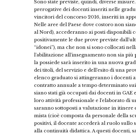
Sono state previste, quindi, diverse misure. 
prerogative dei docenti inseriti nelle grad
vincitori del concorso 2016, inseriti in ap
Nelle aree del Paese dove costoro non sian
al Nord), accederanno ai posti disponibili 
positivamente le due prove previste dall’ul
“idonei”), ma che non si sono collocati nella
l’abilitazione all’insegnamento non sia più
la possiede sarà inserito in una nuova grad
dei titoli, del servizio e dell’esito di una p
elenco graduato si attingeranno i docenti ai
contratto annuale a tempo determinato sui 
siano stati già occupati dai docenti in GA
loro attività professionale e l’elaborato di 
saranno sottoposti a valutazione in itinere
mista (cioè composta da personale della scu
positivi, il docente accederà al ruolo sullo
alla continuità didattica. A questi docenti, 