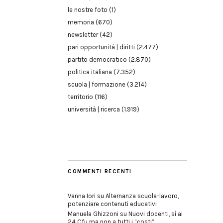
le nostre foto
(1)
memoria
(670)
newsletter
(42)
pari opportunità | diritti
(2.477)
partito democratico
(2.870)
politica italiana
(7.352)
scuola | formazione
(3.214)
territorio
(116)
università | ricerca
(1.919)
COMMENTI RECENTI
Vanna Iori
su
Alternanza scuola-lavoro,
potenziare contenuti educativi
Manuela Ghizzoni
su
Nuovi docenti, sì ai
24 Cfu ma non a tutti i “costi”