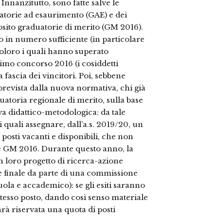
Innanzitutto, sono fatte salve le
uatorie ad esaurimento (GAE) e dei
posito graduatorie di merito (GM 2016).
o in numero sufficiente (in particolare
coloro i quali hanno superato
timo concorso 2016 (i cosiddetti
 fascia dei vincitori. Poi, sebbene
 prevista dalla nuova normativa, chi già
uatoria regionale di merito, sulla base
rova didattico-metodologica: da tale
 quali assegnare, dall’a.s. 2019/20, un
posti vacanti e disponibili, che non
E e GM 2016. Durante questo anno, la
un loro progetto di ricerca-azione
 e finale da parte di una commissione
ola e accademico): se gli esiti saranno
 stesso posto, dando così senso materiale
sarà riservata una quota di posti