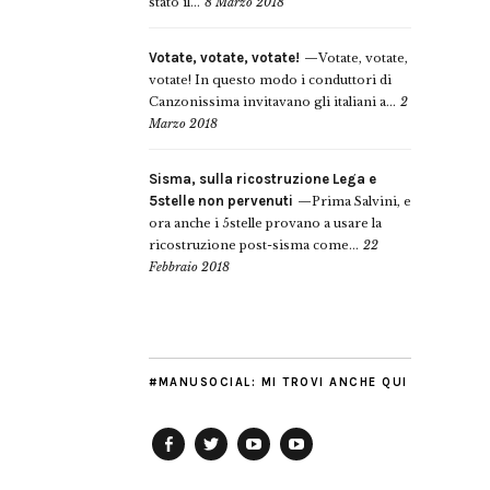
stato il...
8 Marzo 2018
Votate, votate, votate!
Votate, votate,
votate! In questo modo i conduttori di
Canzonissima invitavano gli italiani a...
2
Marzo 2018
Sisma, sulla ricostruzione Lega e
5stelle non pervenuti
Prima Salvini, e
ora anche i 5stelle provano a usare la
ricostruzione post-sisma come...
22
Febbraio 2018
#MANUSOCIAL: MI TROVI ANCHE QUI
Facebook
Twitter
YouTube
YouTube
Manu
PD