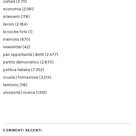
cultura
(2.711)
economia
(2.061)
interventi
(176)
lavoro
(2.184)
le nostre foto
(1)
memoria
(670)
newsletter
(42)
pari opportunità | diritti
(2.477)
partito democratico
(2.870)
politica italiana
(7.352)
scuola | formazione
(3.214)
territorio
(116)
università | ricerca
(1.919)
COMMENTI RECENTI