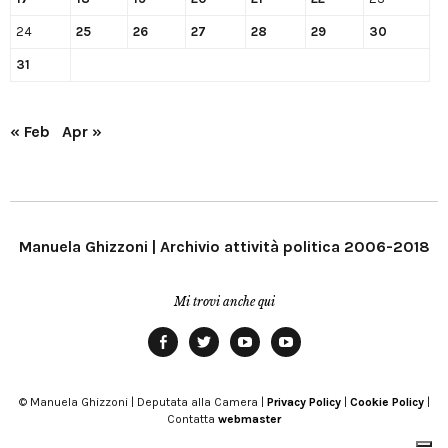
24
25
26
27
28
29
30
31
« Feb
Apr »
Manuela Ghizzoni | Archivio attività politica 2006-2018
Mi trovi anche qui
Facebook
Twitter
YouTube
YouTube
Manu
PD
Modena
© Manuela Ghizzoni | Deputata alla Camera |
Privacy Policy
|
Cookie Policy
|
Contatta
webmaster