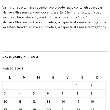
Vanna Iori
su
Alternanza scuola-lavoro, potenziare contenuti educativi
Manuela Ghizzoni
su
Nuovi docenti, sì ai 24 Cfu ma non a tutti i “costi”
sandra
su
Nuovi docenti, sì ai 24 Cfu ma non a tutti i “costi”
Manuela Ghizzoni
su
Prove suppletive, la risposta alla mia interrogazione
Valentino Amadio
su
Prove suppletive, la risposta alla mia interrogazione
CALENDARIO ARTICOLI
MARZO 2008
L
M
M
G
V
S
D
1
2
3
4
5
6
7
8
9
10
11
12
13
14
15
16
17
18
19
20
21
22
23