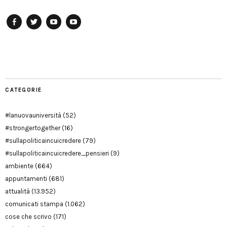
Facebook
Twitter
YouTube
YouTube
Manu
PD
Modena
CATEGORIE
#lanuovauniversità
(52)
#strongertogether
(16)
#sullapoliticaincuicredere
(79)
#sullapoliticaincuicredere_pensieri
(9)
ambiente
(664)
appuntamenti
(681)
attualità
(13.952)
comunicati stampa
(1.062)
cose che scrivo
(171)