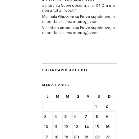
sandra
su
Nuovi docenti, sì ai 24 Cfu ma
non a tutti i “costi”
Manuela Ghizzoni
su
Prove suppletive, la
risposta alla mia interrogazione
Valentino Amadio
su
Prove suppletive, la
risposta alla mia interrogazione
CALENDARIO ARTICOLI
MARZO 2008
L
M
M
G
V
S
D
1
2
3
4
5
6
7
8
9
10
11
12
13
14
15
16
17
18
19
20
21
22
23