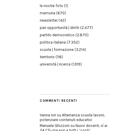
le nostre foto
(1)
memoria
(670)
newsletter
(42)
pari opportunità | diritti
(2.477)
partito democratico
(2.870)
politica italiana
(7.352)
scuola | formazione
(3.214)
territorio
(116)
università | ricerca
(1.919)
COMMENTI RECENTI
Vanna Iori
su
Alternanza scuola-lavoro,
potenziare contenuti educativi
Manuela Ghizzoni
su
Nuovi docenti, sì ai
24 Cfu ma non a tutti i “costi”