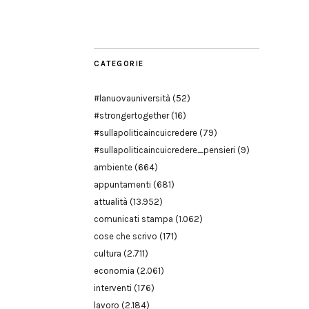
Modena
CATEGORIE
#lanuovauniversità
(52)
#strongertogether
(16)
#sullapoliticaincuicredere
(79)
#sullapoliticaincuicredere_pensieri
(9)
ambiente
(664)
appuntamenti
(681)
attualità
(13.952)
comunicati stampa
(1.062)
cose che scrivo
(171)
cultura
(2.711)
economia
(2.061)
interventi
(176)
lavoro
(2.184)