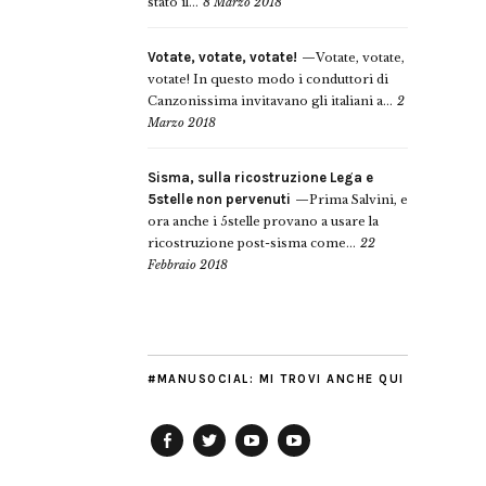
stato il...
8 Marzo 2018
Votate, votate, votate!
Votate, votate,
votate! In questo modo i conduttori di
Canzonissima invitavano gli italiani a...
2
Marzo 2018
Sisma, sulla ricostruzione Lega e
5stelle non pervenuti
Prima Salvini, e
ora anche i 5stelle provano a usare la
ricostruzione post-sisma come...
22
Febbraio 2018
#MANUSOCIAL: MI TROVI ANCHE QUI
Facebook
Twitter
YouTube
YouTube
Manu
PD