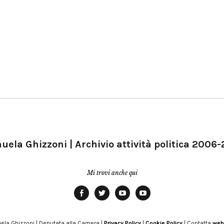
ela Ghizzoni | Archivio attività politica 2006
Mi trovi anche qui
Facebook
Twitter
YouTube
YouTube
Manu
PD
Modena
ela Ghizzoni | Deputata alla Camera |
Privacy Policy
|
Cookie Policy
| Contatta
web