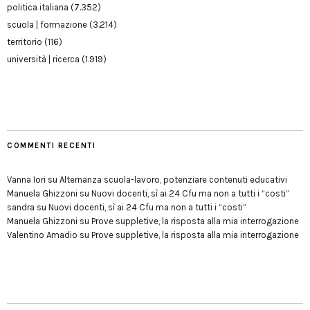
politica italiana
(7.352)
scuola | formazione
(3.214)
territorio
(116)
università | ricerca
(1.919)
COMMENTI RECENTI
Vanna Iori
su
Alternanza scuola-lavoro, potenziare contenuti educativi
Manuela Ghizzoni
su
Nuovi docenti, sì ai 24 Cfu ma non a tutti i “costi”
sandra
su
Nuovi docenti, sì ai 24 Cfu ma non a tutti i “costi”
Manuela Ghizzoni
su
Prove suppletive, la risposta alla mia interrogazione
Valentino Amadio
su
Prove suppletive, la risposta alla mia interrogazione