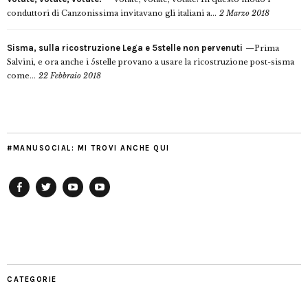
conduttori di Canzonissima invitavano gli italiani a...
2 Marzo 2018
Sisma, sulla ricostruzione Lega e 5stelle non pervenuti
Prima
Salvini, e ora anche i 5stelle provano a usare la ricostruzione post-sisma
come...
22 Febbraio 2018
#MANUSOCIAL: MI TROVI ANCHE QUI
Facebook
Twitter
YouTube
YouTube
Manu
PD
Modena
CATEGORIE