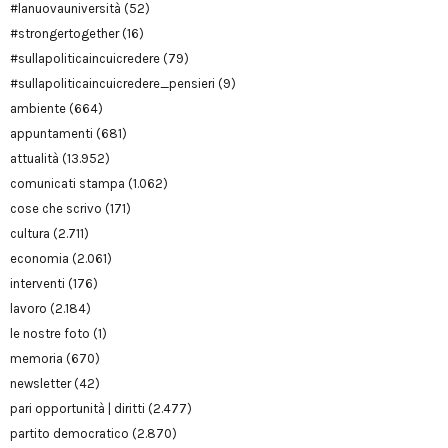
#lanuovauniversità
(52)
#strongertogether
(16)
#sullapoliticaincuicredere
(79)
#sullapoliticaincuicredere_pensieri
(9)
ambiente
(664)
appuntamenti
(681)
attualità
(13.952)
comunicati stampa
(1.062)
cose che scrivo
(171)
cultura
(2.711)
economia
(2.061)
interventi
(176)
lavoro
(2.184)
le nostre foto
(1)
memoria
(670)
newsletter
(42)
pari opportunità | diritti
(2.477)
partito democratico
(2.870)