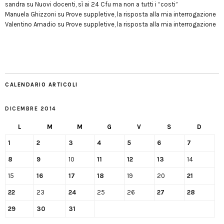
sandra
su
Nuovi docenti, sì ai 24 Cfu ma non a tutti i “costi”
Manuela Ghizzoni
su
Prove suppletive, la risposta alla mia interrogazione
Valentino Amadio
su
Prove suppletive, la risposta alla mia interrogazione
CALENDARIO ARTICOLI
DICEMBRE 2014
L
M
M
G
V
S
D
1
2
3
4
5
6
7
8
9
10
11
12
13
14
15
16
17
18
19
20
21
22
23
24
25
26
27
28
29
30
31