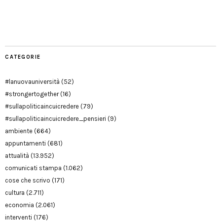
Facebook
Twitter
YouTube
YouTube
Manu
PD
Modena
CATEGORIE
#lanuovauniversità
(52)
#strongertogether
(16)
#sullapoliticaincuicredere
(79)
#sullapoliticaincuicredere_pensieri
(9)
ambiente
(664)
appuntamenti
(681)
attualità
(13.952)
comunicati stampa
(1.062)
cose che scrivo
(171)
cultura
(2.711)
economia
(2.061)
interventi
(176)