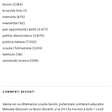
lavoro
(2.184)
le nostre foto
(1)
memoria
(670)
newsletter
(42)
pari opportunità | diritti
(2.477)
partito democratico
(2.870)
politica italiana
(7.352)
scuola | formazione
(3.214)
territorio
(116)
università | ricerca
(1.919)
COMMENTI RECENTI
Vanna Iori
su
Alternanza scuola-lavoro, potenziare contenuti educativi
Manuela Ghizzoni
su
Nuovi docenti, sì ai 24 Cfu ma non a tutti i “costi”