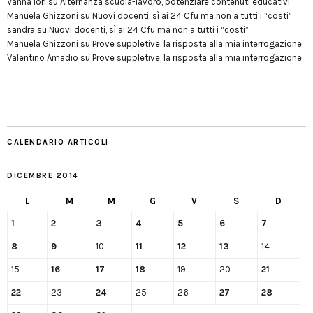
Vanna Iori
su
Alternanza scuola-lavoro, potenziare contenuti educativi
Manuela Ghizzoni
su
Nuovi docenti, sì ai 24 Cfu ma non a tutti i “costi”
sandra
su
Nuovi docenti, sì ai 24 Cfu ma non a tutti i “costi”
Manuela Ghizzoni
su
Prove suppletive, la risposta alla mia interrogazione
Valentino Amadio
su
Prove suppletive, la risposta alla mia interrogazione
CALENDARIO ARTICOLI
DICEMBRE 2014
L
M
M
G
V
S
D
1
2
3
4
5
6
7
8
9
10
11
12
13
14
15
16
17
18
19
20
21
22
23
24
25
26
27
28