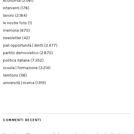
economia
(2.061)
interventi
(176)
lavoro
(2.184)
le nostre foto
(1)
memoria
(670)
newsletter
(42)
pari opportunità | diritti
(2.477)
partito democratico
(2.870)
politica italiana
(7.352)
scuola | formazione
(3.214)
territorio
(116)
università | ricerca
(1.919)
COMMENTI RECENTI