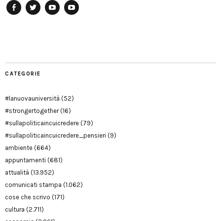
Facebook
Twitter
YouTube
YouTube
Manu
PD
Modena
CATEGORIE
#lanuovauniversità
(52)
#strongertogether
(16)
#sullapoliticaincuicredere
(79)
#sullapoliticaincuicredere_pensieri
(9)
ambiente
(664)
appuntamenti
(681)
attualità
(13.952)
comunicati stampa
(1.062)
cose che scrivo
(171)
cultura
(2.711)