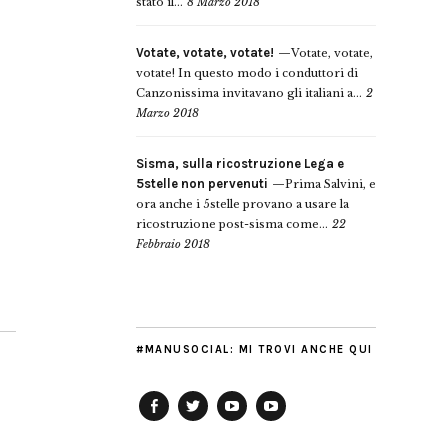
stato il...
8 Marzo 2018
Votate, votate, votate!
Votate, votate,
votate! In questo modo i conduttori di
Canzonissima invitavano gli italiani a...
2
Marzo 2018
Sisma, sulla ricostruzione Lega e
5stelle non pervenuti
Prima Salvini, e
ora anche i 5stelle provano a usare la
ricostruzione post-sisma come...
22
Febbraio 2018
#MANUSOCIAL: MI TROVI ANCHE QUI
Facebook
Twitter
YouTube
YouTube
Manu
PD