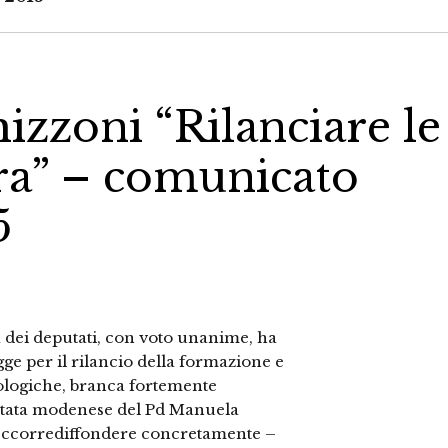
hizzoni “Rilanciare le
rra” – comunicato
5
ei deputati, con voto unanime, ha
egge per il rilancio della formazione e
eologiche, branca fortemente
putata modenese del Pd Manuela
“Occorrediffondere concretamente –