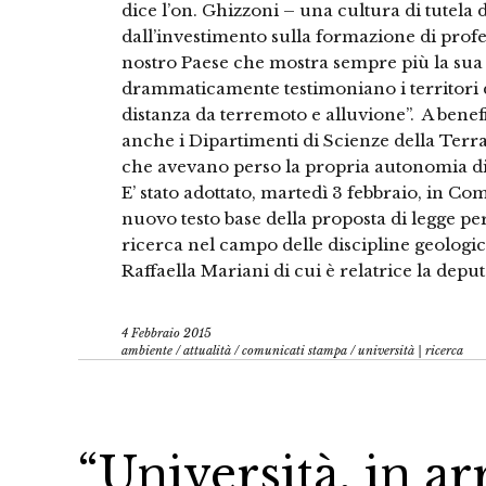
dice l’on. Ghizzoni – una cultura di tutela d
dall’investimento sulla formazione di profes
nostro Paese che mostra sempre più la sua 
drammaticamente testimoniano i territori d
distanza da terremoto e alluvione”. A ben
anche i Dipartimenti di Scienze della Ter
che avevano perso la propria autonomia di
E’ stato adottato, martedì 3 febbraio, in Co
nuovo testo base della proposta di legge per
ricerca nel campo delle discipline geologic
Raffaella Mariani di cui è relatrice la dep
4 Febbraio 2015
ambiente
/
attualità
/
comunicati stampa
/
università | ricerca
“Università, in ar