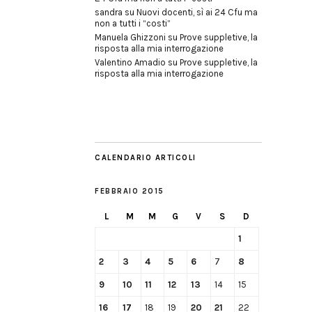
sandra
su
Nuovi docenti, sì ai 24 Cfu ma
non a tutti i “costi”
Manuela Ghizzoni
su
Prove suppletive, la
risposta alla mia interrogazione
Valentino Amadio
su
Prove suppletive, la
risposta alla mia interrogazione
CALENDARIO ARTICOLI
FEBBRAIO 2015
L
M
M
G
V
S
D
1
2
3
4
5
6
7
8
9
10
11
12
13
14
15
16
17
18
19
20
21
22