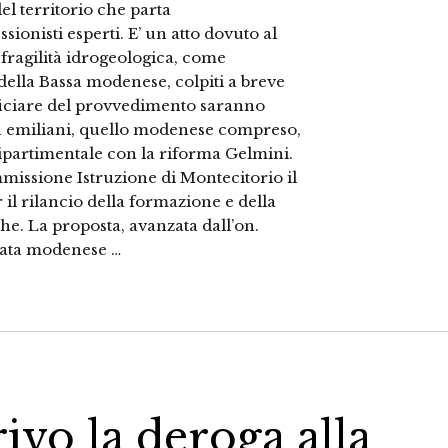
el territorio che parta
sionisti esperti. E’ un atto dovuto al
fragilità idrogeologica, come
ella Bassa modenese, colpiti a breve
eficiare del provvedimento saranno
ra emiliani, quello modenese compreso,
partimentale con la riforma Gelmini.
mmissione Istruzione di Montecitorio il
 il rilancio della formazione e della
he. La proposta, avanzata dall’on.
utata modenese …
rivo la deroga alla