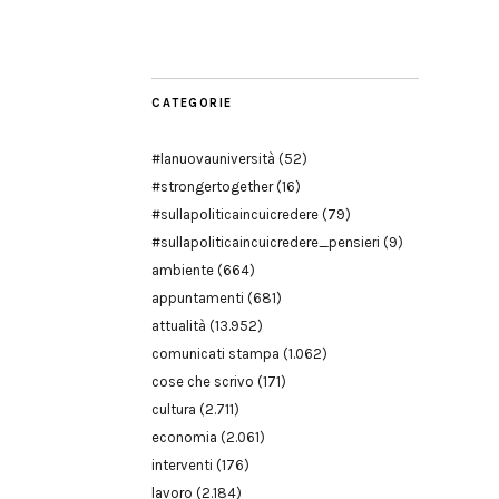
Modena
CATEGORIE
#lanuovauniversità
(52)
#strongertogether
(16)
#sullapoliticaincuicredere
(79)
#sullapoliticaincuicredere_pensieri
(9)
ambiente
(664)
appuntamenti
(681)
attualità
(13.952)
comunicati stampa
(1.062)
cose che scrivo
(171)
cultura
(2.711)
economia
(2.061)
interventi
(176)
lavoro
(2.184)