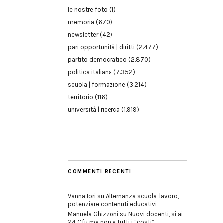
le nostre foto
(1)
memoria
(670)
newsletter
(42)
pari opportunità | diritti
(2.477)
partito democratico
(2.870)
politica italiana
(7.352)
scuola | formazione
(3.214)
territorio
(116)
università | ricerca
(1.919)
COMMENTI RECENTI
Vanna Iori
su
Alternanza scuola-lavoro,
potenziare contenuti educativi
Manuela Ghizzoni
su
Nuovi docenti, sì ai
24 Cfu ma non a tutti i “costi”