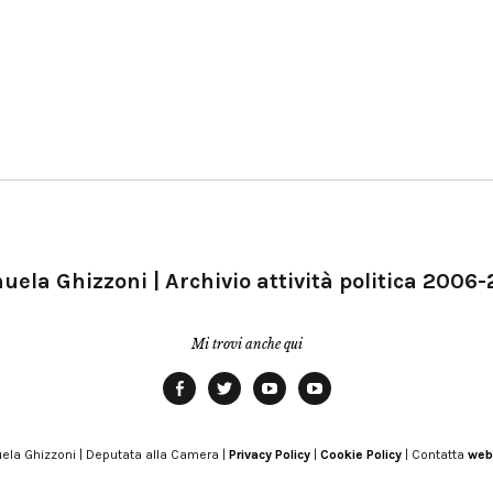
ela Ghizzoni | Archivio attività politica 2006
Mi trovi anche qui
Facebook
Twitter
YouTube
YouTube
Manu
PD
Modena
ela Ghizzoni | Deputata alla Camera |
Privacy Policy
|
Cookie Policy
| Contatta
web