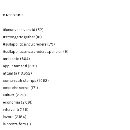
CATEGORIE
#lanuovauniversità
(52)
#strongertogether
(16)
#sullapoliticaincuicredere
(79)
#sullapoliticaincuicredere_pensieri
(9)
ambiente
(664)
appuntamenti
(681)
attualità
(13.952)
comunicati stampa
(1.062)
cose che scrivo
(171)
cultura
(2.711)
economia
(2.061)
interventi
(176)
lavoro
(2.184)
le nostre foto
(1)