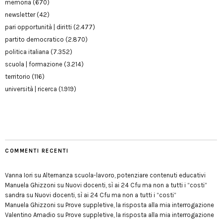
memoria
(670)
newsletter
(42)
pari opportunità | diritti
(2.477)
partito democratico
(2.870)
politica italiana
(7.352)
scuola | formazione
(3.214)
territorio
(116)
università | ricerca
(1.919)
COMMENTI RECENTI
Vanna Iori
su
Alternanza scuola-lavoro, potenziare contenuti educativi
Manuela Ghizzoni
su
Nuovi docenti, sì ai 24 Cfu ma non a tutti i “costi”
sandra
su
Nuovi docenti, sì ai 24 Cfu ma non a tutti i “costi”
Manuela Ghizzoni
su
Prove suppletive, la risposta alla mia interrogazione
Valentino Amadio
su
Prove suppletive, la risposta alla mia interrogazione