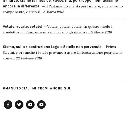
8 marzo, siamo la metà del Paese, ma, purtroppo, non facciamo
ancora la differenza!
Il Parlamento che sta per lasciare, e di cui sono
componente, è stato il...
8 Marzo 2018
Votate, votate, votate!
Votate, votate, votate! In questo modo i
conduttori di Canzonissima invitavano gli italiani a...
2 Marzo 2018
Sisma, sulla ricostruzione Lega e 5stelle non pervenuti
Prima
Salvini, e ora anche i 5stelle provano a usare la ricostruzione post-sisma
come...
22 Febbraio 2018
#MANUSOCIAL: MI TROVI ANCHE QUI
Facebook
Twitter
YouTube
YouTube
Manu
PD
Modena