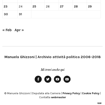
23
24
25
26
27
28
29
30
31
« Feb
Apr »
Manuela Ghizzoni | Archivio attività politica 2006-2018
Mi trovi anche qui
Facebook
Twitter
YouTube
YouTube
Manu
PD
Modena
© Manuela Ghizzoni | Deputata alla Camera |
Privacy Policy
|
Cookie Policy
|
Contatta
webmaster