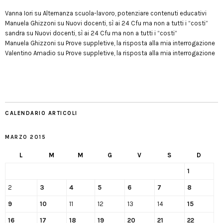
Vanna Iori
su
Alternanza scuola-lavoro, potenziare contenuti educativi
Manuela Ghizzoni
su
Nuovi docenti, sì ai 24 Cfu ma non a tutti i “costi”
sandra
su
Nuovi docenti, sì ai 24 Cfu ma non a tutti i “costi”
Manuela Ghizzoni
su
Prove suppletive, la risposta alla mia interrogazione
Valentino Amadio
su
Prove suppletive, la risposta alla mia interrogazione
CALENDARIO ARTICOLI
MARZO 2015
L
M
M
G
V
S
D
1
2
3
4
5
6
7
8
9
10
11
12
13
14
15
16
17
18
19
20
21
22