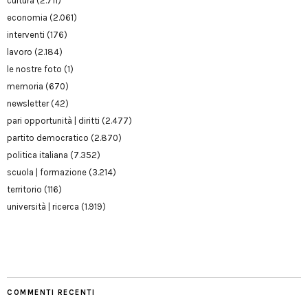
cultura
(2.711)
economia
(2.061)
interventi
(176)
lavoro
(2.184)
le nostre foto
(1)
memoria
(670)
newsletter
(42)
pari opportunità | diritti
(2.477)
partito democratico
(2.870)
politica italiana
(7.352)
scuola | formazione
(3.214)
territorio
(116)
università | ricerca
(1.919)
COMMENTI RECENTI