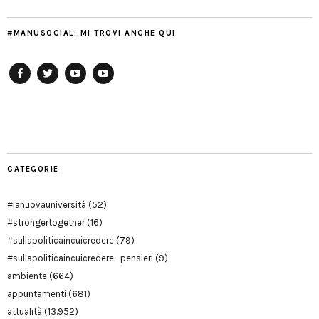
#MANUSOCIAL: MI TROVI ANCHE QUI
Facebook
Twitter
YouTube
YouTube
Manu
PD
Modena
CATEGORIE
#lanuovauniversità
(52)
#strongertogether
(16)
#sullapoliticaincuicredere
(79)
#sullapoliticaincuicredere_pensieri
(9)
ambiente
(664)
appuntamenti
(681)
attualità
(13.952)