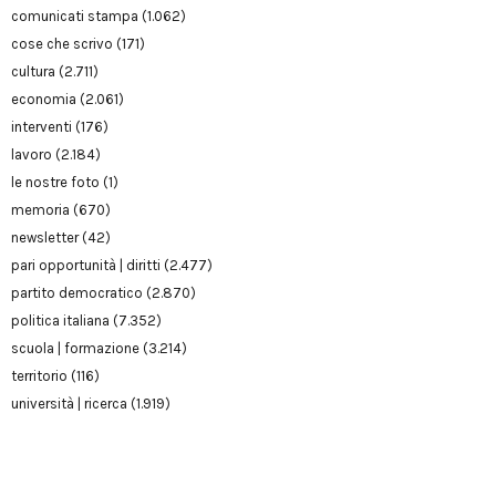
comunicati stampa
(1.062)
cose che scrivo
(171)
cultura
(2.711)
economia
(2.061)
interventi
(176)
lavoro
(2.184)
le nostre foto
(1)
memoria
(670)
newsletter
(42)
pari opportunità | diritti
(2.477)
partito democratico
(2.870)
politica italiana
(7.352)
scuola | formazione
(3.214)
territorio
(116)
università | ricerca
(1.919)