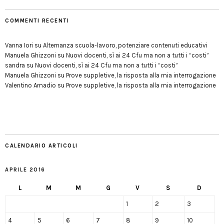
COMMENTI RECENTI
Vanna Iori
su
Alternanza scuola-lavoro, potenziare contenuti educativi
Manuela Ghizzoni
su
Nuovi docenti, sì ai 24 Cfu ma non a tutti i “costi”
sandra
su
Nuovi docenti, sì ai 24 Cfu ma non a tutti i “costi”
Manuela Ghizzoni
su
Prove suppletive, la risposta alla mia interrogazione
Valentino Amadio
su
Prove suppletive, la risposta alla mia interrogazione
CALENDARIO ARTICOLI
APRILE 2016
L
M
M
G
V
S
D
1
2
3
4
5
6
7
8
9
10