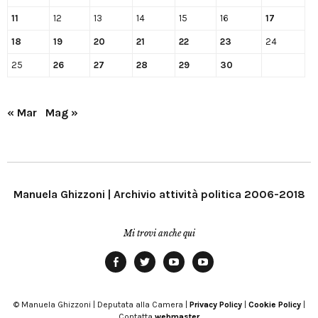
11
12
13
14
15
16
17
18
19
20
21
22
23
24
25
26
27
28
29
30
« Mar
Mag »
Manuela Ghizzoni | Archivio attività politica 2006-2018
Mi trovi anche qui
Facebook
Twitter
YouTube
YouTube
Manu
PD
Modena
© Manuela Ghizzoni | Deputata alla Camera |
Privacy Policy
|
Cookie Policy
|
Contatta
webmaster