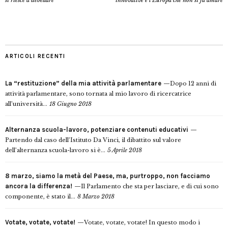
si riesce a debellare
innovative e l’Europa che non si fa amare
ARTICOLI RECENTI
La “restituzione” della mia attività parlamentare
Dopo 12 anni di
attività parlamentare, sono tornata al mio lavoro di ricercatrice
all’università...
18 Giugno 2018
Alternanza scuola-lavoro, potenziare contenuti educativi
Partendo dal caso dell’Istituto Da Vinci, il dibattito sul valore
dell’alternanza scuola-lavoro si è...
5 Aprile 2018
8 marzo, siamo la metà del Paese, ma, purtroppo, non facciamo
ancora la differenza!
Il Parlamento che sta per lasciare, e di cui sono
componente, è stato il...
8 Marzo 2018
Votate, votate, votate!
Votate, votate, votate! In questo modo i