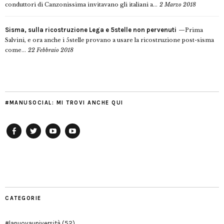
conduttori di Canzonissima invitavano gli italiani a...
2 Marzo 2018
Sisma, sulla ricostruzione Lega e 5stelle non pervenuti
Prima
Salvini, e ora anche i 5stelle provano a usare la ricostruzione post-sisma
come...
22 Febbraio 2018
#MANUSOCIAL: MI TROVI ANCHE QUI
Facebook
Twitter
YouTube
YouTube
Manu
PD
Modena
CATEGORIE
#lanuovauniversità
(52)