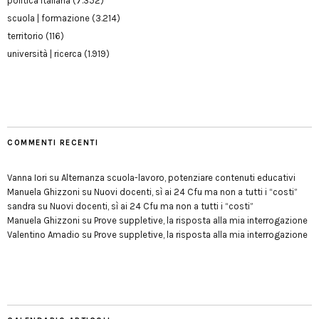
politica italiana
(7.352)
scuola | formazione
(3.214)
territorio
(116)
università | ricerca
(1.919)
COMMENTI RECENTI
Vanna Iori
su
Alternanza scuola-lavoro, potenziare contenuti educativi
Manuela Ghizzoni
su
Nuovi docenti, sì ai 24 Cfu ma non a tutti i “costi”
sandra
su
Nuovi docenti, sì ai 24 Cfu ma non a tutti i “costi”
Manuela Ghizzoni
su
Prove suppletive, la risposta alla mia interrogazione
Valentino Amadio
su
Prove suppletive, la risposta alla mia interrogazione