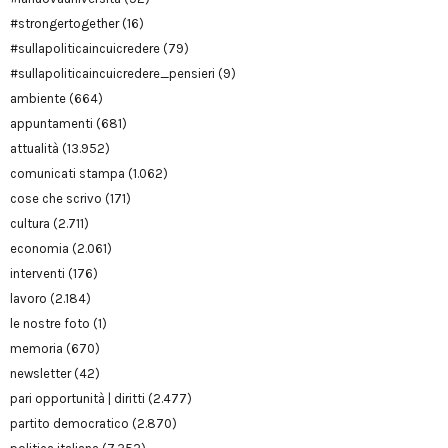
#strongertogether
(16)
#sullapoliticaincuicredere
(79)
#sullapoliticaincuicredere_pensieri
(9)
ambiente
(664)
appuntamenti
(681)
attualità
(13.952)
comunicati stampa
(1.062)
cose che scrivo
(171)
cultura
(2.711)
economia
(2.061)
interventi
(176)
lavoro
(2.184)
le nostre foto
(1)
memoria
(670)
newsletter
(42)
pari opportunità | diritti
(2.477)
partito democratico
(2.870)