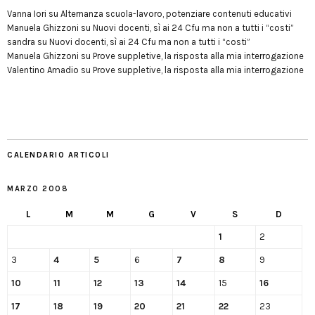
Vanna Iori
su
Alternanza scuola-lavoro, potenziare contenuti educativi
Manuela Ghizzoni
su
Nuovi docenti, sì ai 24 Cfu ma non a tutti i “costi”
sandra
su
Nuovi docenti, sì ai 24 Cfu ma non a tutti i “costi”
Manuela Ghizzoni
su
Prove suppletive, la risposta alla mia interrogazione
Valentino Amadio
su
Prove suppletive, la risposta alla mia interrogazione
CALENDARIO ARTICOLI
MARZO 2008
L
M
M
G
V
S
D
1
2
3
4
5
6
7
8
9
10
11
12
13
14
15
16
17
18
19
20
21
22
23