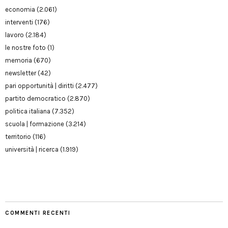
economia
(2.061)
interventi
(176)
lavoro
(2.184)
le nostre foto
(1)
memoria
(670)
newsletter
(42)
pari opportunità | diritti
(2.477)
partito democratico
(2.870)
politica italiana
(7.352)
scuola | formazione
(3.214)
territorio
(116)
università | ricerca
(1.919)
COMMENTI RECENTI