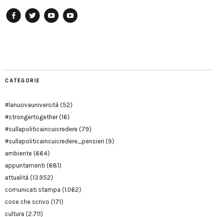
Facebook
Twitter
YouTube
YouTube
Manu
PD
Modena
CATEGORIE
#lanuovauniversità
(52)
#strongertogether
(16)
#sullapoliticaincuicredere
(79)
#sullapoliticaincuicredere_pensieri
(9)
ambiente
(664)
appuntamenti
(681)
attualità
(13.952)
comunicati stampa
(1.062)
cose che scrivo
(171)
cultura
(2.711)