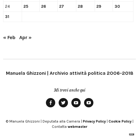
24
25
26
27
28
29
30
31
« Feb
Apr »
Manuela Ghizzoni | Archivio attività politica 2006-2018
Mi trovi anche qui
Facebook
Twitter
YouTube
YouTube
Manu
PD
Modena
© Manuela Ghizzoni | Deputata alla Camera |
Privacy Policy
|
Cookie Policy
|
Contatta
webmaster