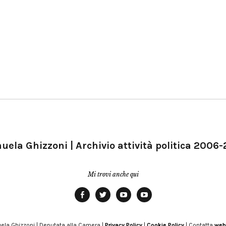
ela Ghizzoni | Archivio attività politica 2006
Mi trovi anche qui
Facebook
Twitter
YouTube
YouTube
Manu
PD
Modena
ela Ghizzoni | Deputata alla Camera |
Privacy Policy
|
Cookie Policy
| Contatta
web