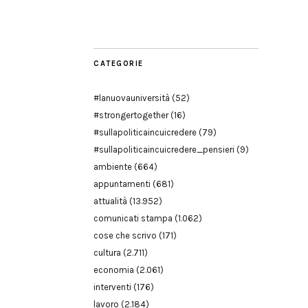
Modena
CATEGORIE
#lanuovauniversità
(52)
#strongertogether
(16)
#sullapoliticaincuicredere
(79)
#sullapoliticaincuicredere_pensieri
(9)
ambiente
(664)
appuntamenti
(681)
attualità
(13.952)
comunicati stampa
(1.062)
cose che scrivo
(171)
cultura
(2.711)
economia
(2.061)
interventi
(176)
lavoro
(2.184)