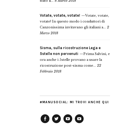
stato il...
8 Marzo 2018
Votate, votate, votate!
Votate, votate,
votate! In questo modo i conduttori di
Canzonissima invitavano gli italiani a...
2
Marzo 2018
Sisma, sulla ricostruzione Lega e
5stelle non pervenuti
Prima Salvini, e
ora anche i 5stelle provano a usare la
ricostruzione post-sisma come...
22
Febbraio 2018
#MANUSOCIAL: MI TROVI ANCHE QUI
Facebook
Twitter
YouTube
YouTube
Manu
PD