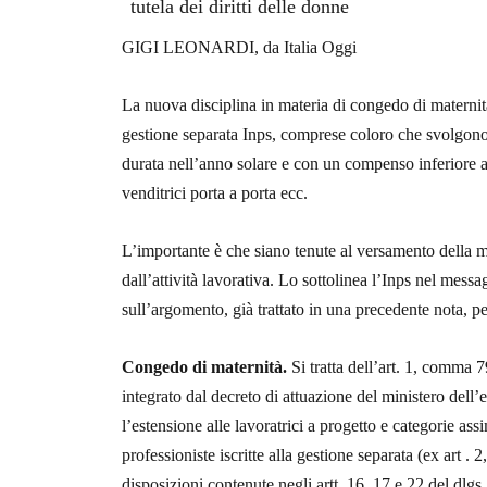
tutela dei diritti delle donne
GIGI LEONARDI, da Italia Oggi
La nuova disciplina in materia di congedo di maternità si
gestione separata Inps, comprese coloro che svolgono p
durata nell’anno solare e con un compenso inferiore a
venditrici porta a porta ecc.
L’importante è che siano tenute al versamento della 
dall’attività lavorativa. Lo sottolinea l’Inps nel mess
sull’argomento, già trattato in una precedente nota, pe
Congedo di maternità.
Si tratta dell’art. 1, comma 
integrato dal decreto di attuazione del ministero del
l’estensione alle lavoratrici a progetto e categorie ass
professioniste iscritte alla gestione separata (ex art .
disposizioni contenute negli artt. 16, 17 e 22 del dlgs 