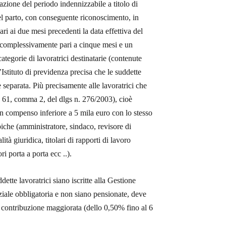
nazione del periodo indennizzabile a titolo di
 del parto, con conseguente riconoscimento, in
ari ai due mesi precedenti la data effettiva del
do complessivamente pari a cinque mesi e un
categorie di lavoratrici destinatarie (contenute
’Istituto di previdenza precisa che le suddette
ne separata. Più precisamente alle lavoratrici che
t. 61, comma 2, del dlgs n. 276/2003), cioè
 un compenso inferiore a 5 mila euro con lo stesso
ipiche (amministratore, sindaco, revisore di
ità giuridica, titolari di rapporti di lavoro
i porta a porta ecc ..).
tte lavoratrici siano iscritte alla Gestione
nziale obbligatoria e non siano pensionate, deve
la contribuzione maggiorata (dello 0,50% fino al 6