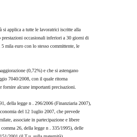
 applica a tutte le lavoratrici iscritte alla
restazioni occasionali inferiori a 30 giorni di
 5 mila euro con lo stesso committente, le
maggiorazione (0,72%) e che si astengano
aggio 7040/2008, con il quale ritorna
r fornire alcune importanti precisazioni.
791, della legge n . 296/2006 (Finanziaria 2007),
l’economia del 12 1uglio 2007, che prevede
imilate, associate in partecipazione e libere
 2, comma 26, della legge n . 335/1995), delle
151/2001 (il T.u. sulla maternità).