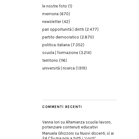
le nostre foto
(1)
memoria
(670)
newsletter
(42)
pari opportunità | diritti
(2.477)
partito democratico
(2.870)
politica italiana
(7.352)
scuola | formazione
(3.214)
territorio
(116)
università | ricerca
(1.919)
COMMENTI RECENTI
Vanna Iori
su
Alternanza scuola-lavoro,
potenziare contenuti educativi
Manuela Ghizzoni
su
Nuovi docenti, sì ai
24 Cfu ma non a tutti i “costi”