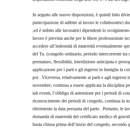
In seguito alle nuove disposizioni, è quindi fatto divie
partecipazione di adibire al lavoro le collaboratrici dur
,ed è inibito alle lavoratrici dipendenti lo svolgimento 
lavoro è prevista anche per le libere professioniste is
accedere all’indennità di maternità eventualmente spett
del Tu. (congedo ordinario, periodo intercorrente tra d
prematuro, flessibilità, interdizione anticipata e proro
applicazione per i parti e gli ingressi in famiglia la
poi . Viceversa, relativamente ai parti e agli ingressi in
novembre, continua a essere applicata la disciplina 
tali eventi, l’obbligo di astensione per i periodi di c
riconoscimento dei periodi di congedo, continua la no
riferimento la data presunta del parto . Pertanto, le la
domanda di maternità del certificato medico di gravida
busta chiusa prima dell’inizio del congedo, secondo q