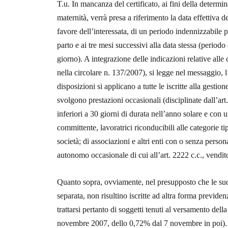
T.u. In mancanza del certificato, ai fini della determi
maternità, verrà presa a riferimento la data effettiva
favore dell’interessata, di un periodo indennizzabile p
parto e ai tre mesi successivi alla data stessa (perio
giorno). A integrazione delle indicazioni relative alle 
nella circolare n. 137/2007), si legge nel messaggio, l
disposizioni si applicano a tutte le iscritte alla gestio
svolgono prestazioni occasionali (disciplinate dall’ar
inferiori a 30 giorni di durata nell’anno solare e con
committente, lavoratrici riconducibili alle categorie t
società; di associazioni e altri enti con o senza personal
autonomo occasionale di cui all’art. 2222 c.c., venditor
Quanto sopra, ovviamente, nel presupposto che le sudde
separata, non risultino iscritte ad altra forma previde
trattarsi pertanto di soggetti tenuti al versamento del
novembre 2007, dello 0,72% dal 7 novembre in poi).