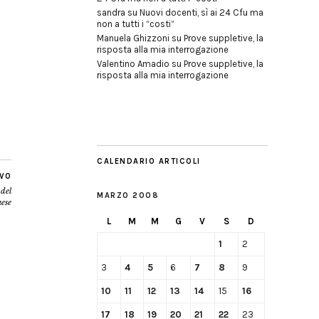
sandra
su
Nuovi docenti, sì ai 24 Cfu ma
non a tutti i “costi”
Manuela Ghizzoni
su
Prove suppletive, la
risposta alla mia interrogazione
Valentino Amadio
su
Prove suppletive, la
risposta alla mia interrogazione
CALENDARIO ARTICOLI
IVO
 del
MARZO 2008
aese
L
M
M
G
V
S
D
1
2
3
4
5
6
7
8
9
10
11
12
13
14
15
16
17
18
19
20
21
22
23