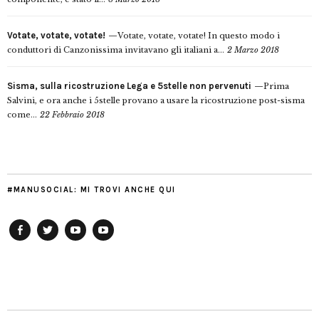
Votate, votate, votate!
Votate, votate, votate! In questo modo i
conduttori di Canzonissima invitavano gli italiani a...
2 Marzo 2018
Sisma, sulla ricostruzione Lega e 5stelle non pervenuti
Prima
Salvini, e ora anche i 5stelle provano a usare la ricostruzione post-sisma
come...
22 Febbraio 2018
#MANUSOCIAL: MI TROVI ANCHE QUI
Facebook
Twitter
YouTube
YouTube
Manu
PD
Modena