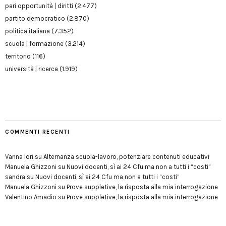
pari opportunità | diritti
(2.477)
partito democratico
(2.870)
politica italiana
(7.352)
scuola | formazione
(3.214)
territorio
(116)
università | ricerca
(1.919)
COMMENTI RECENTI
Vanna Iori
su
Alternanza scuola-lavoro, potenziare contenuti educativi
Manuela Ghizzoni
su
Nuovi docenti, sì ai 24 Cfu ma non a tutti i “costi”
sandra
su
Nuovi docenti, sì ai 24 Cfu ma non a tutti i “costi”
Manuela Ghizzoni
su
Prove suppletive, la risposta alla mia interrogazione
Valentino Amadio
su
Prove suppletive, la risposta alla mia interrogazione