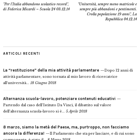
"Per l’Italia abbandono scolastico record",
"Università, sempre meno matricole e
di Federica Micardi – Scuola 24 03.12.14
sempre più abbandoni e pentimenti.
Crolla popolazione 19 anni", La
Repubblica 04.12.14
ARTICOLI RECENTI
La “restituzione” della mia attività parlamentare
Dopo 12 anni di
attività parlamentare, sono tornata al mio lavoro di ricercatrice
all’università...
18 Giugno 2018
Alternanza scuola-lavoro, potenziare contenuti educativi
Partendo dal caso dell’Istituto Da Vinci, il dibattito sul valore
dell’alternanza scuola-lavoro si è...
5 Aprile 2018
8 marzo, siamo la metà del Paese, ma, purtroppo, non facciamo
ancora la differenza!
Il Parlamento che sta per lasciare, e di cui sono
componente, è stato il...
8 Marzo 2018