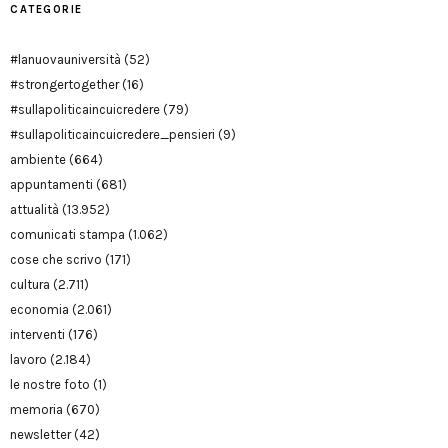
CATEGORIE
#lanuovauniversità
(52)
#strongertogether
(16)
#sullapoliticaincuicredere
(79)
#sullapoliticaincuicredere_pensieri
(9)
ambiente
(664)
appuntamenti
(681)
attualità
(13.952)
comunicati stampa
(1.062)
cose che scrivo
(171)
cultura
(2.711)
economia
(2.061)
interventi
(176)
lavoro
(2.184)
le nostre foto
(1)
memoria
(670)
newsletter
(42)