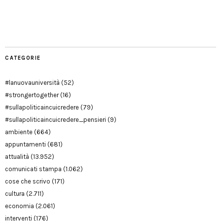
Facebook
Twitter
YouTube
YouTube
Manu
PD
Modena
CATEGORIE
#lanuovauniversità
(52)
#strongertogether
(16)
#sullapoliticaincuicredere
(79)
#sullapoliticaincuicredere_pensieri
(9)
ambiente
(664)
appuntamenti
(681)
attualità
(13.952)
comunicati stampa
(1.062)
cose che scrivo
(171)
cultura
(2.711)
economia
(2.061)
interventi
(176)