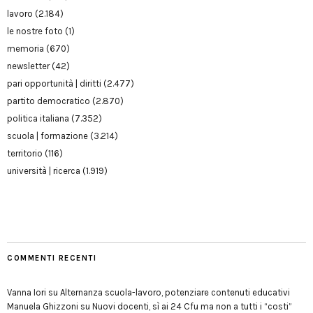
lavoro
(2.184)
le nostre foto
(1)
memoria
(670)
newsletter
(42)
pari opportunità | diritti
(2.477)
partito democratico
(2.870)
politica italiana
(7.352)
scuola | formazione
(3.214)
territorio
(116)
università | ricerca
(1.919)
COMMENTI RECENTI
Vanna Iori
su
Alternanza scuola-lavoro, potenziare contenuti educativi
Manuela Ghizzoni
su
Nuovi docenti, sì ai 24 Cfu ma non a tutti i “costi”