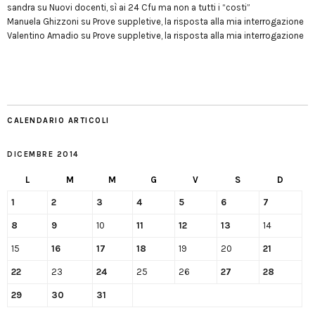
sandra
su
Nuovi docenti, sì ai 24 Cfu ma non a tutti i “costi”
Manuela Ghizzoni
su
Prove suppletive, la risposta alla mia interrogazione
Valentino Amadio
su
Prove suppletive, la risposta alla mia interrogazione
CALENDARIO ARTICOLI
DICEMBRE 2014
L
M
M
G
V
S
D
1
2
3
4
5
6
7
8
9
10
11
12
13
14
15
16
17
18
19
20
21
22
23
24
25
26
27
28
29
30
31