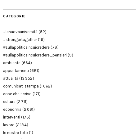
CATEGORIE
#lanuovauniversità
(52)
#strongertogether
(16)
#sullapoliticaincuicredere
(79)
#sullapoliticaincuicredere_pensieri
(9)
ambiente
(664)
appuntamenti
(681)
attualità
(13.952)
comunicati stampa
(1.062)
cose che scrivo
(171)
cultura
(2.711)
economia
(2.061)
interventi
(176)
lavoro
(2.184)
le nostre foto
(1)