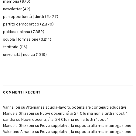
memoria
(670)
newsletter
(42)
pari opportunità | diritti
(2.477)
partito democratico
(2.870)
politica italiana
(7.352)
scuola | formazione
(3.214)
territorio
(116)
università | ricerca
(1.919)
COMMENTI RECENTI
Vanna Iori
su
Alternanza scuola-lavoro, potenziare contenuti educativi
Manuela Ghizzoni
su
Nuovi docenti, sì ai 24 Cfu ma non a tutti i “costi”
sandra
su
Nuovi docenti, sì ai 24 Cfu ma non a tutti i “costi”
Manuela Ghizzoni
su
Prove suppletive, la risposta alla mia interrogazione
Valentino Amadio
su
Prove suppletive, la risposta alla mia interrogazione