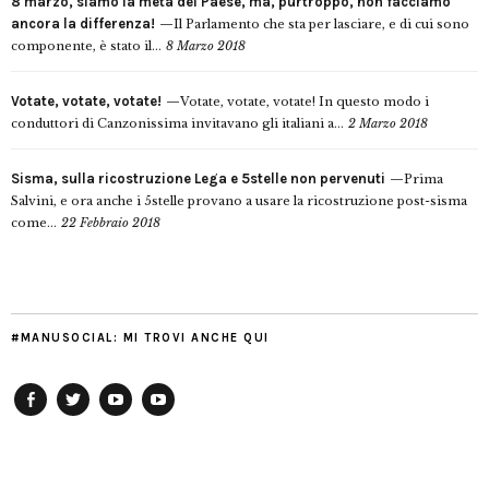
8 marzo, siamo la metà del Paese, ma, purtroppo, non facciamo
ancora la differenza!
Il Parlamento che sta per lasciare, e di cui sono
componente, è stato il...
8 Marzo 2018
Votate, votate, votate!
Votate, votate, votate! In questo modo i
conduttori di Canzonissima invitavano gli italiani a...
2 Marzo 2018
Sisma, sulla ricostruzione Lega e 5stelle non pervenuti
Prima
Salvini, e ora anche i 5stelle provano a usare la ricostruzione post-sisma
come...
22 Febbraio 2018
#MANUSOCIAL: MI TROVI ANCHE QUI
Facebook
Twitter
YouTube
YouTube
Manu
PD
Modena