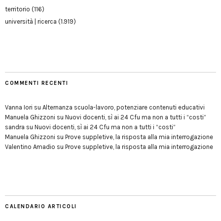
territorio
(116)
università | ricerca
(1.919)
COMMENTI RECENTI
Vanna Iori
su
Alternanza scuola-lavoro, potenziare contenuti educativi
Manuela Ghizzoni
su
Nuovi docenti, sì ai 24 Cfu ma non a tutti i “costi”
sandra
su
Nuovi docenti, sì ai 24 Cfu ma non a tutti i “costi”
Manuela Ghizzoni
su
Prove suppletive, la risposta alla mia interrogazione
Valentino Amadio
su
Prove suppletive, la risposta alla mia interrogazione
CALENDARIO ARTICOLI