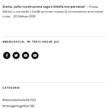
Sisma, sulla ricostruzione Lega e 5stelle non pervenuti
Prima
Salvini, e ora anche i 5stelle provano a usare la ricostruzione post-sisma
come...
22 Febbraio 2018
#MANUSOCIAL: MI TROVI ANCHE QUI
Facebook
Twitter
YouTube
YouTube
Manu
PD
Modena
CATEGORIE
#lanuovauniversità
(52)
#strongertogether
(16)