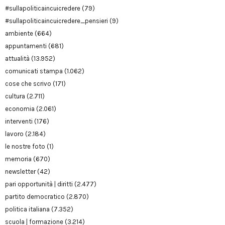
#sullapoliticaincuicredere
(79)
#sullapoliticaincuicredere_pensieri
(9)
ambiente
(664)
appuntamenti
(681)
attualità
(13.952)
comunicati stampa
(1.062)
cose che scrivo
(171)
cultura
(2.711)
economia
(2.061)
interventi
(176)
lavoro
(2.184)
le nostre foto
(1)
memoria
(670)
newsletter
(42)
pari opportunità | diritti
(2.477)
partito democratico
(2.870)
politica italiana
(7.352)
scuola | formazione
(3.214)