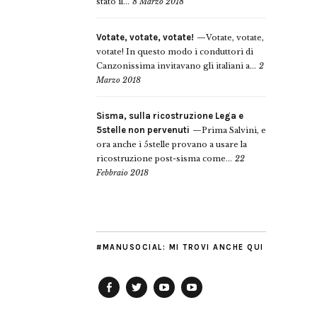
stato il...
8 Marzo 2018
Votate, votate, votate!
Votate, votate,
votate! In questo modo i conduttori di
Canzonissima invitavano gli italiani a...
2
Marzo 2018
Sisma, sulla ricostruzione Lega e
5stelle non pervenuti
Prima Salvini, e
ora anche i 5stelle provano a usare la
ricostruzione post-sisma come...
22
Febbraio 2018
#MANUSOCIAL: MI TROVI ANCHE QUI
Facebook
Twitter
YouTube
YouTube
Manu
PD