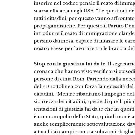
inserire nel codice penale il reato di immi
scarsa efficacia negli USA. “Le questioni d
tutti i cittadini, per questo vanno affrontat
propagandistiche. Per questo il Partito Demo
introdurre il reato di immigrazione clande
persino dannosa, capace di intasare le carc
nostro Paese per lavorare tra le braccia del
Stop con la giustizia fai da te.
Il segretari
cronaca che hanno visto verificarsi episod
persone di etnia Rom. Partendo dalla necess
del PD sottolinea con forza la necessità del ri
cittadini. “Mentre ribadiamo l’impegno de
sicurezza dei cittadini, specie di quelli più
tentazioni di giustizia fai da te che in quest
è un monopolio dello Stato, quindi non è
anche semplicemente sottovalutazione dav
attacchi ai campi rom o a soluzioni sbaglia