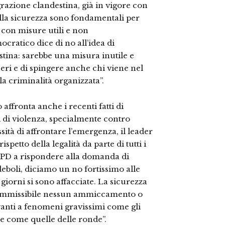
grazione clandestina, già in vigore con
ella sicurezza sono fondamentali per
e con misure utili e non
cratico dice di no all’idea di
stina: sarebbe una misura inutile e
eri e di spingere anche chi viene nel
la criminalità organizzata”.
o affronta anche i recenti fatti di
i di violenza, specialmente contro
ità di affrontare l’emergenza, il leader
spetto della legalità da parte di tutti i
l PD a rispondere alla domanda di
 deboli, diciamo un no fortissimo alle
i giorni si sono affacciate. La sicurezza
 ammissibile nessun ammiccamento o
anti a fenomeni gravissimi come gli
te come quelle delle ronde”.