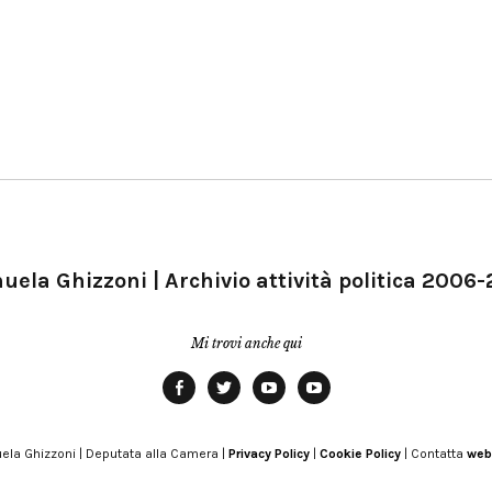
ela Ghizzoni | Archivio attività politica 2006
Mi trovi anche qui
Facebook
Twitter
YouTube
YouTube
Manu
PD
Modena
ela Ghizzoni | Deputata alla Camera |
Privacy Policy
|
Cookie Policy
| Contatta
web