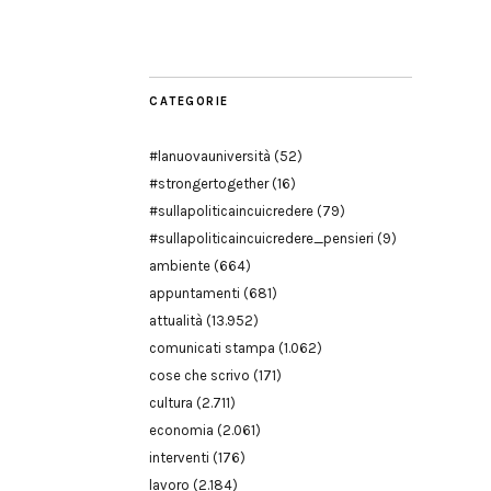
Modena
CATEGORIE
#lanuovauniversità
(52)
#strongertogether
(16)
#sullapoliticaincuicredere
(79)
#sullapoliticaincuicredere_pensieri
(9)
ambiente
(664)
appuntamenti
(681)
attualità
(13.952)
comunicati stampa
(1.062)
cose che scrivo
(171)
cultura
(2.711)
economia
(2.061)
interventi
(176)
lavoro
(2.184)