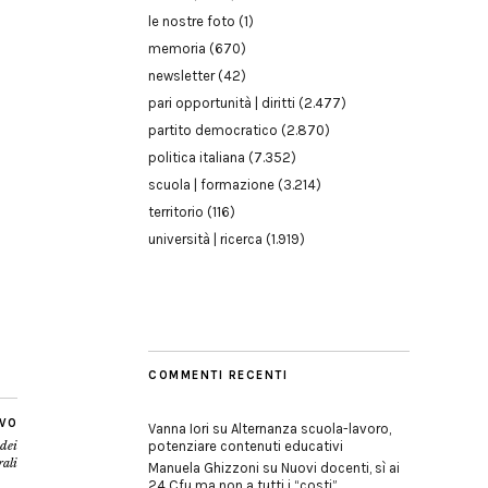
le nostre foto
(1)
memoria
(670)
newsletter
(42)
pari opportunità | diritti
(2.477)
partito democratico
(2.870)
politica italiana
(7.352)
scuola | formazione
(3.214)
territorio
(116)
università | ricerca
(1.919)
COMMENTI RECENTI
IVO
Vanna Iori
su
Alternanza scuola-lavoro,
 dei
potenziare contenuti educativi
rali
Manuela Ghizzoni
su
Nuovi docenti, sì ai
24 Cfu ma non a tutti i “costi”