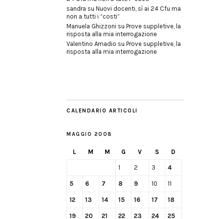
sandra
su
Nuovi docenti, sì ai 24 Cfu ma
non a tutti i “costi”
Manuela Ghizzoni
su
Prove suppletive, la
risposta alla mia interrogazione
Valentino Amadio
su
Prove suppletive, la
risposta alla mia interrogazione
CALENDARIO ARTICOLI
MAGGIO 2008
L
M
M
G
V
S
D
1
2
3
4
5
6
7
8
9
10
11
12
13
14
15
16
17
18
19
20
21
22
23
24
25