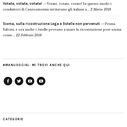
Votate, votate, votate!
Votate, votate, votate! In questo modo i
conduttori di Canzonissima invitavano gli italiani a...
2 Marzo 2018
Sisma, sulla ricostruzione Lega e 5stelle non pervenuti
Prima
Salvini, e ora anche i 5stelle provano a usare la ricostruzione post-sisma
come...
22 Febbraio 2018
#MANUSOCIAL: MI TROVI ANCHE QUI
Facebook
Twitter
YouTube
YouTube
Manu
PD
Modena
CATEGORIE