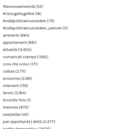
#lanuovauniversità
(52)
#strongertogether
(16)
#sullapoliticaincuicredere
(79)
#sullapoliticaincuicredere_pensieri
(9)
ambiente
(664)
appuntamenti
(681)
attualità
(13.952)
comunicati stampa
(1.062)
cose che scrivo
(171)
cultura
(2.711)
economia
(2.061)
interventi
(176)
lavoro
(2.184)
le nostre foto
(1)
memoria
(670)
newsletter
(42)
pari opportunità | diritti
(2.477)
partito democratico
(2.870)