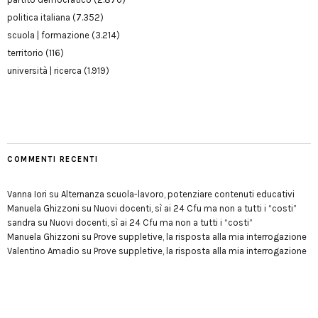
politica italiana
(7.352)
scuola | formazione
(3.214)
territorio
(116)
università | ricerca
(1.919)
COMMENTI RECENTI
Vanna Iori
su
Alternanza scuola-lavoro, potenziare contenuti educativi
Manuela Ghizzoni
su
Nuovi docenti, sì ai 24 Cfu ma non a tutti i “costi”
sandra
su
Nuovi docenti, sì ai 24 Cfu ma non a tutti i “costi”
Manuela Ghizzoni
su
Prove suppletive, la risposta alla mia interrogazione
Valentino Amadio
su
Prove suppletive, la risposta alla mia interrogazione