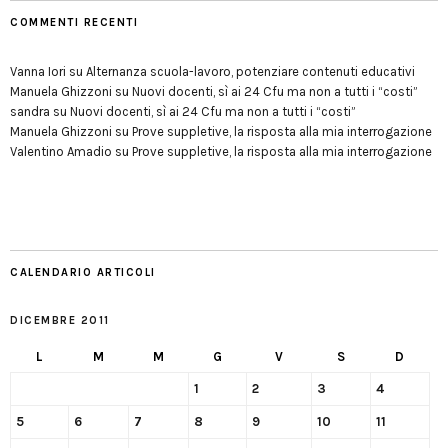
COMMENTI RECENTI
Vanna Iori
su
Alternanza scuola-lavoro, potenziare contenuti educativi
Manuela Ghizzoni
su
Nuovi docenti, sì ai 24 Cfu ma non a tutti i “costi”
sandra
su
Nuovi docenti, sì ai 24 Cfu ma non a tutti i “costi”
Manuela Ghizzoni
su
Prove suppletive, la risposta alla mia interrogazione
Valentino Amadio
su
Prove suppletive, la risposta alla mia interrogazione
CALENDARIO ARTICOLI
DICEMBRE 2011
L
M
M
G
V
S
D
1
2
3
4
5
6
7
8
9
10
11