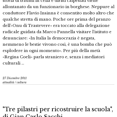
storia di traumi in cella e diritti calpestati viene
allontanato da un funzionario in borghese. Neppure al
conduttore Flavio Insinna è consentito molto altro che
qualche stretta di mano. Poche ore prima del pranzo
dell’«Onu di Trastevere» era toccato alla delegazione
radicale guidata da Marco Pannella visitare l’istituto e
denunciare: «In Italia la democrazia è negata,
nemmeno le bestie vivono così, è una bomba che può
esplodere in ogni momento». Per più della metà
«Regina Coeli» parla straniero e, senza i mediatori
culturali …
27 Dicembre 2011
attualità
/
cultura
"Tre pilastri per ricostruire la scuola",
di Gian Carlo Sacchi