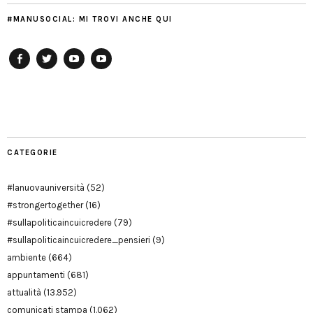
#MANUSOCIAL: MI TROVI ANCHE QUI
Facebook
Twitter
YouTube
YouTube
Manu
PD
Modena
CATEGORIE
#lanuovauniversità
(52)
#strongertogether
(16)
#sullapoliticaincuicredere
(79)
#sullapoliticaincuicredere_pensieri
(9)
ambiente
(664)
appuntamenti
(681)
attualità
(13.952)
comunicati stampa
(1.062)