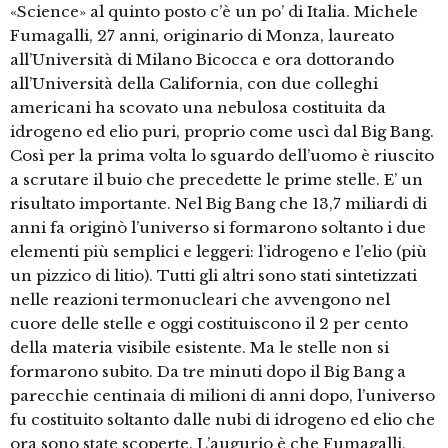
«Science» al quinto posto c’è un po’ di Italia. Michele
Fumagalli, 27 anni, originario di Monza, laureato
all’Università di Milano Bicocca e ora dottorando
all’Università della California, con due colleghi
americani ha scovato una nebulosa costituita da
idrogeno ed elio puri, proprio come uscì dal Big Bang.
Così per la prima volta lo sguardo dell’uomo è riuscito
a scrutare il buio che precedette le prime stelle. E’ un
risultato importante. Nel Big Bang che 13,7 miliardi di
anni fa originò l’universo si formarono soltanto i due
elementi più semplici e leggeri: l’idrogeno e l’elio (più
un pizzico di litio). Tutti gli altri sono stati sintetizzati
nelle reazioni termonucleari che avvengono nel
cuore delle stelle e oggi costituiscono il 2 per cento
della materia visibile esistente. Ma le stelle non si
formarono subito. Da tre minuti dopo il Big Bang a
parecchie centinaia di milioni di anni dopo, l’universo
fu costituito soltanto dalle nubi di idrogeno ed elio che
ora sono state scoperte. L’augurio è che Fumagalli,