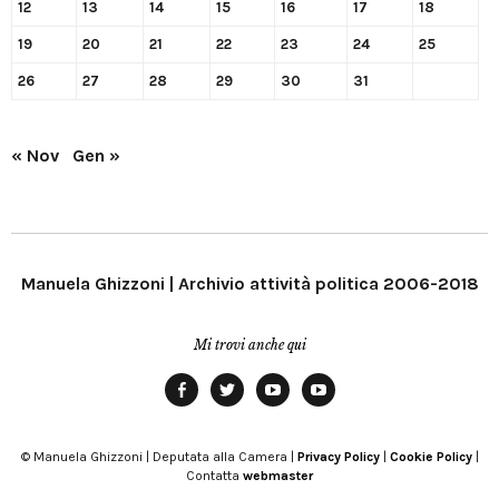
12
13
14
15
16
17
18
19
20
21
22
23
24
25
26
27
28
29
30
31
« Nov
Gen »
Manuela Ghizzoni | Archivio attività politica 2006-2018
Mi trovi anche qui
Facebook
Twitter
YouTube
YouTube
Manu
PD
Modena
© Manuela Ghizzoni | Deputata alla Camera |
Privacy Policy
|
Cookie Policy
|
Contatta
webmaster