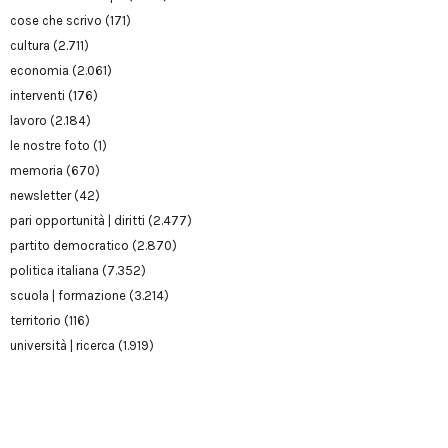
cose che scrivo
(171)
cultura
(2.711)
economia
(2.061)
interventi
(176)
lavoro
(2.184)
le nostre foto
(1)
memoria
(670)
newsletter
(42)
pari opportunità | diritti
(2.477)
partito democratico
(2.870)
politica italiana
(7.352)
scuola | formazione
(3.214)
territorio
(116)
università | ricerca
(1.919)