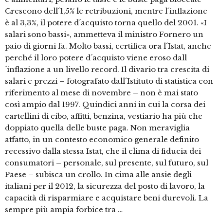
Crescono dell´1,5% le retribuzioni, mentre l´inflazione
è al 3,3%, il potere d´acquisto torna quello del 2001. «I
salari sono bassi», ammetteva il ministro Fornero un
paio di giorni fa. Molto bassi, certifica ora l´Istat, anche
perché il loro potere d´acquisto viene eroso dall
´inflazione a un livello record. Il divario tra crescita di
salari e prezzi – fotografato dall´Istituto di statistica con
riferimento al mese di novembre – non è mai stato
così ampio dal 1997. Quindici anni in cui la corsa dei
cartellini di cibo, affitti, benzina, vestiario ha più che
doppiato quella delle buste paga. Non meraviglia
affatto, in un contesto economico generale definito
recessivo dalla stessa Istat, che il clima di fiducia dei
consumatori – personale, sul presente, sul futuro, sul
Paese – subisca un crollo. In cima alle ansie degli
italiani per il 2012, la sicurezza del posto di lavoro, la
capacità di risparmiare e acquistare beni durevoli. La
sempre più ampia forbice tra …