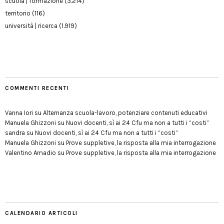
scuola | formazione
(3.214)
territorio
(116)
università | ricerca
(1.919)
COMMENTI RECENTI
Vanna Iori
su
Alternanza scuola-lavoro, potenziare contenuti educativi
Manuela Ghizzoni
su
Nuovi docenti, sì ai 24 Cfu ma non a tutti i “costi”
sandra
su
Nuovi docenti, sì ai 24 Cfu ma non a tutti i “costi”
Manuela Ghizzoni
su
Prove suppletive, la risposta alla mia interrogazione
Valentino Amadio
su
Prove suppletive, la risposta alla mia interrogazione
CALENDARIO ARTICOLI