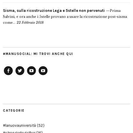
Sisma, sulla ricostruzione Lega e 5stelle non pervenuti
Prima
Salvini, e ora anche i 5stelle provano a usare la ricostruzione post-sisma
come...
22 Febbraio 2018
#MANUSOCIAL: MI TROVI ANCHE QUI
Facebook
Twitter
YouTube
YouTube
Manu
PD
Modena
CATEGORIE
#lanuovauniversità
(52)
#strongertogether
(16)