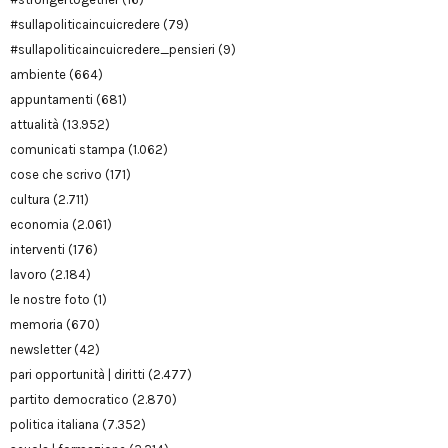
#sullapoliticaincuicredere
(79)
#sullapoliticaincuicredere_pensieri
(9)
ambiente
(664)
appuntamenti
(681)
attualità
(13.952)
comunicati stampa
(1.062)
cose che scrivo
(171)
cultura
(2.711)
economia
(2.061)
interventi
(176)
lavoro
(2.184)
le nostre foto
(1)
memoria
(670)
newsletter
(42)
pari opportunità | diritti
(2.477)
partito democratico
(2.870)
politica italiana
(7.352)