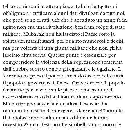
Gli avvenimenti in atto a piazza Tahrir, in Egitto, ci
obbligano a rettificare alcuni dati divulgati da tutti noi,
che però sono errati. Ciò che è accaduto un anno fa in
Egitto non era una rivoluzione, bensì un colpo di stato
militare. Mubarak non ha lasciato il Paese sotto la
spinta dei manifestanti, per quanto numerosi e decisi,
ma per volontà di una giunta militare che non gli ha
lasciato altra scelta. Questo punto è essenziale per
comprendere la violenza della repressione scatenata
dall´ottobre scorso contro gli egiziani e le egiziane. L
´esercito ha preso il potere, facendo credere che sarà
il popolo a governare il Paese. Grave errore. Il popolo
è rimasto per le vie e sulle piazze, e ha creduto di
essersi sbarazzato dalla dittatura di un capo corrotto.
Ma purtroppo la verità è un´altra: l´esercito ha
mantenuto lo stato d´emergenza decretato 50 anni fa.
Il 9 ottobre scorso, alcune auto blindate hanno
investito 27 manifestanti che si ribellavano contro le