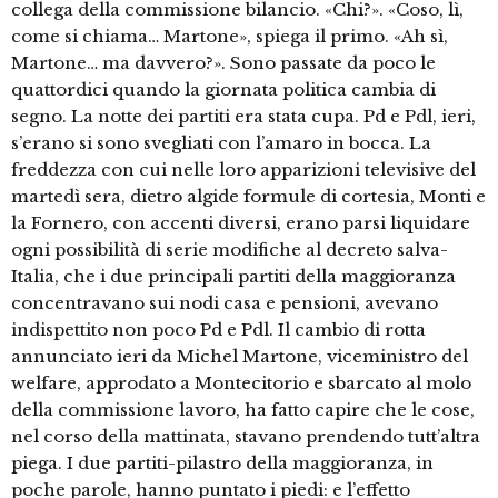
collega della commissione bilancio. «Chi?». «Coso, lì,
come si chiama… Martone», spiega il primo. «Ah sì,
Martone… ma davvero?». Sono passate da poco le
quattordici quando la giornata politica cambia di
segno. La notte dei partiti era stata cupa. Pd e Pdl, ieri,
s’erano si sono svegliati con l’amaro in bocca. La
freddezza con cui nelle loro apparizioni televisive del
martedì sera, dietro algide formule di cortesia, Monti e
la Fornero, con accenti diversi, erano parsi liquidare
ogni possibilità di serie modifiche al decreto salva-
Italia, che i due principali partiti della maggioranza
concentravano sui nodi casa e pensioni, avevano
indispettito non poco Pd e Pdl. Il cambio di rotta
annunciato ieri da Michel Martone, viceministro del
welfare, approdato a Montecitorio e sbarcato al molo
della commissione lavoro, ha fatto capire che le cose,
nel corso della mattinata, stavano prendendo tutt’altra
piega. I due partiti-pilastro della maggioranza, in
poche parole, hanno puntato i piedi: e l’effetto