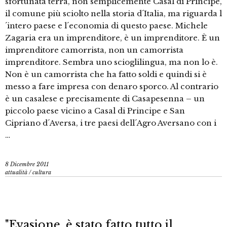
sfortunata terra, non semplicemente Casal di Principe,
il comune più sciolto nella storia d´Italia, ma riguarda l
´intero paese e l´economia di questo paese. Michele
Zagaria era un imprenditore, è un imprenditore. È un
imprenditore camorrista, non un camorrista
imprenditore. Sembra uno scioglilingua, ma non lo è.
Non è un camorrista che ha fatto soldi e quindi si è
messo a fare impresa con denaro sporco. Al contrario
è un casalese e precisamente di Casapesenna – un
piccolo paese vicino a Casal di Principe e San
Cipriano d´Aversa, i tre paesi dell´Agro Aversano con i
…
8 Dicembre 2011
attualità
/
cultura
"Evasione, è stato fatto tutto il