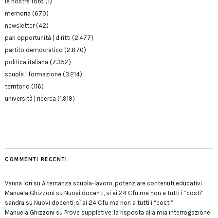
le nostre foto
(1)
memoria
(670)
newsletter
(42)
pari opportunità | diritti
(2.477)
partito democratico
(2.870)
politica italiana
(7.352)
scuola | formazione
(3.214)
territorio
(116)
università | ricerca
(1.919)
COMMENTI RECENTI
Vanna Iori
su
Alternanza scuola-lavoro, potenziare contenuti educativi
Manuela Ghizzoni
su
Nuovi docenti, sì ai 24 Cfu ma non a tutti i “costi”
sandra
su
Nuovi docenti, sì ai 24 Cfu ma non a tutti i “costi”
Manuela Ghizzoni
su
Prove suppletive, la risposta alla mia interrogazione