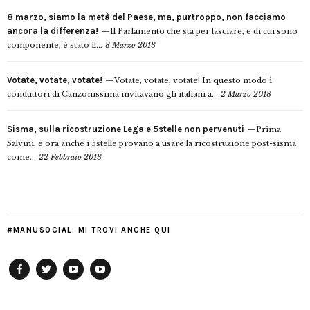
8 marzo, siamo la metà del Paese, ma, purtroppo, non facciamo
ancora la differenza!
Il Parlamento che sta per lasciare, e di cui sono
componente, è stato il...
8 Marzo 2018
Votate, votate, votate!
Votate, votate, votate! In questo modo i
conduttori di Canzonissima invitavano gli italiani a...
2 Marzo 2018
Sisma, sulla ricostruzione Lega e 5stelle non pervenuti
Prima
Salvini, e ora anche i 5stelle provano a usare la ricostruzione post-sisma
come...
22 Febbraio 2018
#MANUSOCIAL: MI TROVI ANCHE QUI
Facebook
Twitter
YouTube
YouTube
Manu
PD
Modena