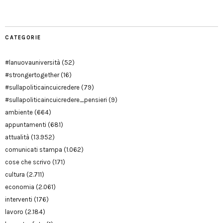
CATEGORIE
#lanuovauniversità
(52)
#strongertogether
(16)
#sullapoliticaincuicredere
(79)
#sullapoliticaincuicredere_pensieri
(9)
ambiente
(664)
appuntamenti
(681)
attualità
(13.952)
comunicati stampa
(1.062)
cose che scrivo
(171)
cultura
(2.711)
economia
(2.061)
interventi
(176)
lavoro
(2.184)