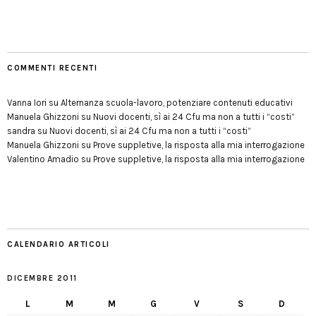
COMMENTI RECENTI
Vanna Iori
su
Alternanza scuola-lavoro, potenziare contenuti educativi
Manuela Ghizzoni
su
Nuovi docenti, sì ai 24 Cfu ma non a tutti i “costi”
sandra
su
Nuovi docenti, sì ai 24 Cfu ma non a tutti i “costi”
Manuela Ghizzoni
su
Prove suppletive, la risposta alla mia interrogazione
Valentino Amadio
su
Prove suppletive, la risposta alla mia interrogazione
CALENDARIO ARTICOLI
DICEMBRE 2011
L
M
M
G
V
S
D