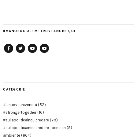
#MANUSOCIAL: MI TROVI ANCHE QUI
Facebook
Twitter
YouTube
YouTube
Manu
PD
Modena
CATEGORIE
#lanuovauniversità
(52)
#strongertogether
(16)
#sullapoliticaincuicredere
(79)
#sullapoliticaincuicredere_pensieri
(9)
ambiente
(664)