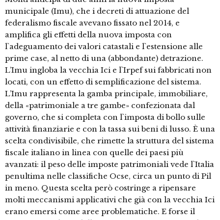
municipale (Imu), che i decreti di attuazione del
federalismo fiscale avevano fissato nel 2014, e
amplifica gli effetti della nuova imposta con
l`adeguamento dei valori catastali e l`estensione alle
prime case, al netto di una (abbondante) detrazione.
L’Imu ingloba la vecchia Ici e l`Irpef sui fabbricati non
locati, con un effetto di semplificazione del sistema.
L’Imu rappresenta la gamba principale, immobiliare,
della «patrimoniale a tre gambe» confezionata dal
governo, che si completa con l`imposta di bollo sulle
attività finanziarie e con la tassa sui beni di lusso. È una
scelta condivisibile, che rimette la struttura del sistema
fiscale italiano in linea con quelle dei paesi più
avanzati: il peso delle imposte patrimoniali vede l`Italia
penultima nelle classifiche Ocse, circa un punto di Pil
in meno. Questa scelta però costringe a ripensare
molti meccanismi applicativi che già con la vecchia Ici
erano emersi come aree problematiche. E forse il