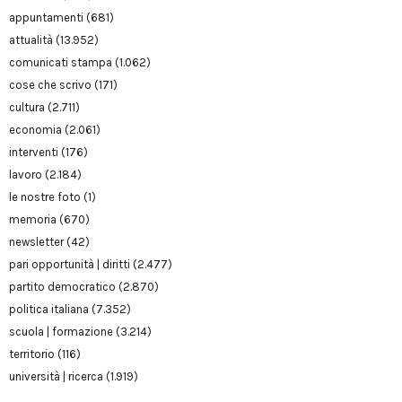
appuntamenti
(681)
attualità
(13.952)
comunicati stampa
(1.062)
cose che scrivo
(171)
cultura
(2.711)
economia
(2.061)
interventi
(176)
lavoro
(2.184)
le nostre foto
(1)
memoria
(670)
newsletter
(42)
pari opportunità | diritti
(2.477)
partito democratico
(2.870)
politica italiana
(7.352)
scuola | formazione
(3.214)
territorio
(116)
università | ricerca
(1.919)