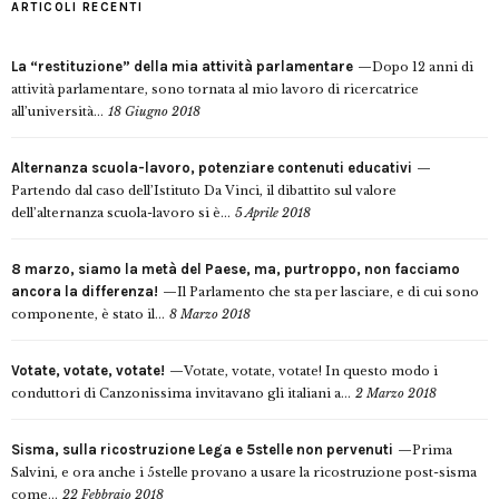
ARTICOLI RECENTI
La “restituzione” della mia attività parlamentare
Dopo 12 anni di
attività parlamentare, sono tornata al mio lavoro di ricercatrice
all’università...
18 Giugno 2018
Alternanza scuola-lavoro, potenziare contenuti educativi
Partendo dal caso dell’Istituto Da Vinci, il dibattito sul valore
dell’alternanza scuola-lavoro si è...
5 Aprile 2018
8 marzo, siamo la metà del Paese, ma, purtroppo, non facciamo
ancora la differenza!
Il Parlamento che sta per lasciare, e di cui sono
componente, è stato il...
8 Marzo 2018
Votate, votate, votate!
Votate, votate, votate! In questo modo i
conduttori di Canzonissima invitavano gli italiani a...
2 Marzo 2018
Sisma, sulla ricostruzione Lega e 5stelle non pervenuti
Prima
Salvini, e ora anche i 5stelle provano a usare la ricostruzione post-sisma
come...
22 Febbraio 2018