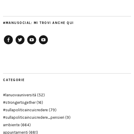
#MANUSOCIAL: MI TROVI ANCHE QUI
Facebook
Twitter
YouTube
YouTube
Manu
PD
Modena
CATEGORIE
#lanuovauniversità
(52)
#strongertogether
(16)
#sullapoliticaincuicredere
(79)
#sullapoliticaincuicredere_pensieri
(9)
ambiente
(664)
appuntamenti
(681)