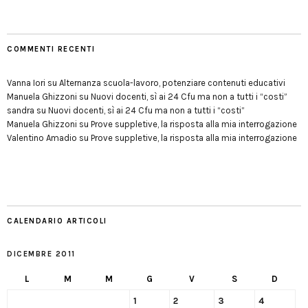
COMMENTI RECENTI
Vanna Iori
su
Alternanza scuola-lavoro, potenziare contenuti educativi
Manuela Ghizzoni
su
Nuovi docenti, sì ai 24 Cfu ma non a tutti i “costi”
sandra
su
Nuovi docenti, sì ai 24 Cfu ma non a tutti i “costi”
Manuela Ghizzoni
su
Prove suppletive, la risposta alla mia interrogazione
Valentino Amadio
su
Prove suppletive, la risposta alla mia interrogazione
CALENDARIO ARTICOLI
DICEMBRE 2011
L
M
M
G
V
S
D
1
2
3
4