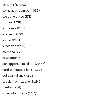
attualità
(13.952)
comunicati stampa
(1.062)
cose che scrivo
(171)
cultura
(2.711)
economia
(2.061)
interventi
(176)
lavoro
(2.184)
le nostre foto
(1)
memoria
(670)
newsletter
(42)
pari opportunità | diritti
(2.477)
partito democratico
(2.870)
politica italiana
(7.352)
scuola | formazione
(3.214)
territorio
(116)
università | ricerca
(1.919)