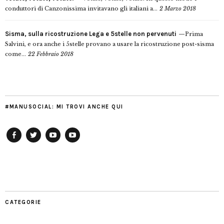
conduttori di Canzonissima invitavano gli italiani a...
2 Marzo 2018
Sisma, sulla ricostruzione Lega e 5stelle non pervenuti
Prima
Salvini, e ora anche i 5stelle provano a usare la ricostruzione post-sisma
come...
22 Febbraio 2018
#MANUSOCIAL: MI TROVI ANCHE QUI
Facebook
Twitter
YouTube
YouTube
Manu
PD
Modena
CATEGORIE