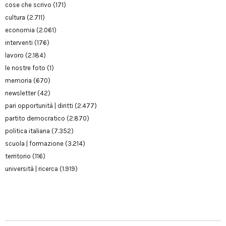
cose che scrivo
(171)
cultura
(2.711)
economia
(2.061)
interventi
(176)
lavoro
(2.184)
le nostre foto
(1)
memoria
(670)
newsletter
(42)
pari opportunità | diritti
(2.477)
partito democratico
(2.870)
politica italiana
(7.352)
scuola | formazione
(3.214)
territorio
(116)
università | ricerca
(1.919)