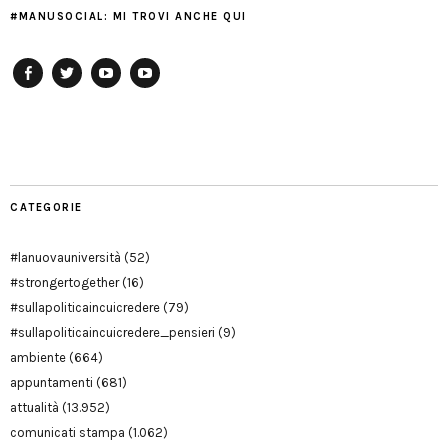
#MANUSOCIAL: MI TROVI ANCHE QUI
Facebook
Twitter
YouTube
YouTube
Manu
PD
Modena
CATEGORIE
#lanuovauniversità
(52)
#strongertogether
(16)
#sullapoliticaincuicredere
(79)
#sullapoliticaincuicredere_pensieri
(9)
ambiente
(664)
appuntamenti
(681)
attualità
(13.952)
comunicati stampa
(1.062)