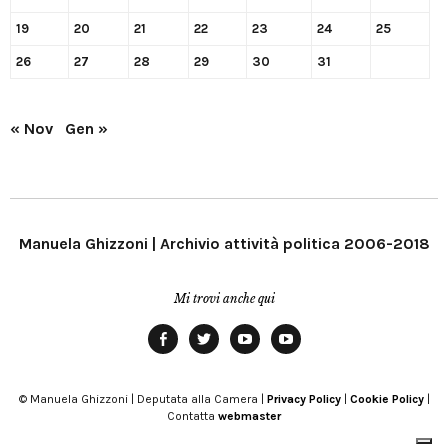
19
20
21
22
23
24
25
26
27
28
29
30
31
« Nov
Gen »
Manuela Ghizzoni | Archivio attività politica 2006-2018
Mi trovi anche qui
Facebook
Twitter
YouTube
YouTube
Manu
PD
Modena
© Manuela Ghizzoni | Deputata alla Camera |
Privacy Policy
|
Cookie Policy
|
Contatta
webmaster