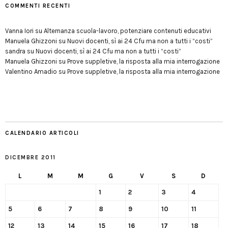
COMMENTI RECENTI
Vanna Iori
su
Alternanza scuola-lavoro, potenziare contenuti educativi
Manuela Ghizzoni
su
Nuovi docenti, sì ai 24 Cfu ma non a tutti i “costi”
sandra
su
Nuovi docenti, sì ai 24 Cfu ma non a tutti i “costi”
Manuela Ghizzoni
su
Prove suppletive, la risposta alla mia interrogazione
Valentino Amadio
su
Prove suppletive, la risposta alla mia interrogazione
CALENDARIO ARTICOLI
DICEMBRE 2011
L
M
M
G
V
S
D
1
2
3
4
5
6
7
8
9
10
11
12
13
14
15
16
17
18