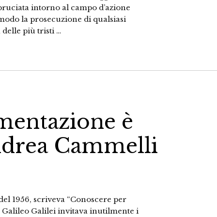
a bruciata intorno al campo d’azione
 modo la prosecuzione di qualsiasi
elle più tristi …
mentazione è
Andrea Cammelli
 del 1956, scriveva “Conoscere per
Galileo Galilei invitava inutilmente i