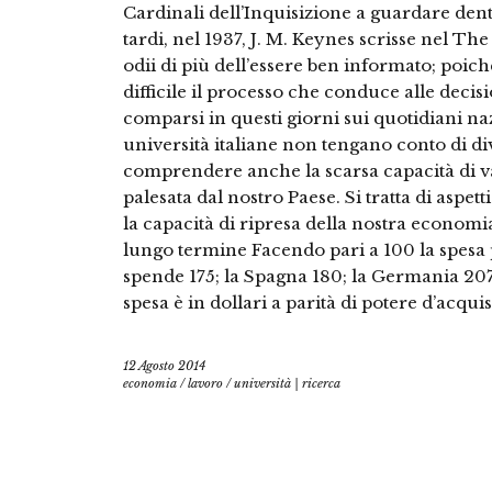
Cardinali dell’Inquisizione a guardare dent
tardi, nel 1937, J. M. Keynes scrisse nel T
odii di più dell’essere ben informato; poic
difficile il processo che conduce alle decisi
comparsi in questi giorni sui quotidiani na
università italiane non tengano conto di di
comprendere anche la scarsa capacità di v
palesata dal nostro Paese. Si tratta di aspe
la capacità di ripresa della nostra economia
lungo termine Facendo pari a 100 la spesa p
spende 175; la Spagna 180; la Germania 207
spesa è in dollari a parità di potere d’acqui
12 Agosto 2014
economia
/
lavoro
/
università | ricerca