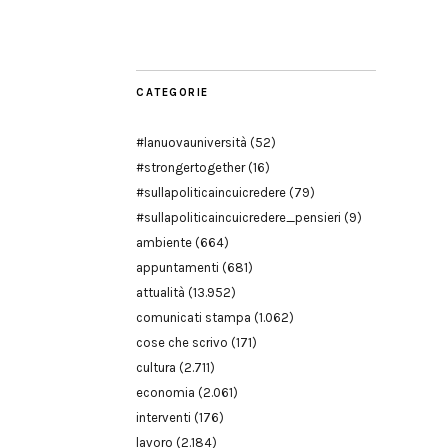
Modena
CATEGORIE
#lanuovauniversità
(52)
#strongertogether
(16)
#sullapoliticaincuicredere
(79)
#sullapoliticaincuicredere_pensieri
(9)
ambiente
(664)
appuntamenti
(681)
attualità
(13.952)
comunicati stampa
(1.062)
cose che scrivo
(171)
cultura
(2.711)
economia
(2.061)
interventi
(176)
lavoro
(2.184)