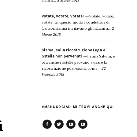
stato il...
8 Marzo 2018
Votate, votate, votate!
Votate, votate,
votate! In questo modo i conduttori di
Canzonissima invitavano gli italiani a...
2
Marzo 2018
Sisma, sulla ricostruzione Lega e
5stelle non pervenuti
Prima Salvini, e
ora anche i 5stelle provano a usare la
ricostruzione post-sisma come...
22
Febbraio 2018
#MANUSOCIAL: MI TROVI ANCHE QUI
i
Facebook
Twitter
YouTube
YouTube
Manu
PD