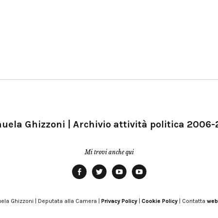
ela Ghizzoni | Archivio attività politica 2006
Mi trovi anche qui
Facebook
Twitter
YouTube
YouTube
Manu
PD
Modena
ela Ghizzoni | Deputata alla Camera |
Privacy Policy
|
Cookie Policy
| Contatta
web