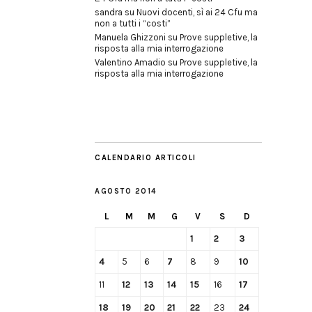
sandra
su
Nuovi docenti, sì ai 24 Cfu ma
non a tutti i “costi”
Manuela Ghizzoni
su
Prove suppletive, la
risposta alla mia interrogazione
Valentino Amadio
su
Prove suppletive, la
risposta alla mia interrogazione
CALENDARIO ARTICOLI
AGOSTO 2014
L
M
M
G
V
S
D
1
2
3
4
5
6
7
8
9
10
11
12
13
14
15
16
17
18
19
20
21
22
23
24