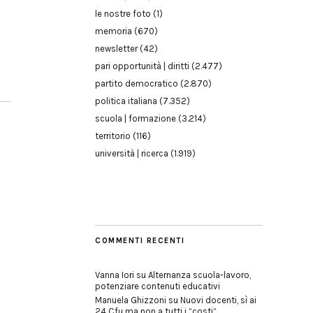
le nostre foto
(1)
memoria
(670)
newsletter
(42)
pari opportunità | diritti
(2.477)
partito democratico
(2.870)
politica italiana
(7.352)
scuola | formazione
(3.214)
territorio
(116)
università | ricerca
(1.919)
COMMENTI RECENTI
Vanna Iori
su
Alternanza scuola-lavoro,
potenziare contenuti educativi
Manuela Ghizzoni
su
Nuovi docenti, sì ai
24 Cfu ma non a tutti i “costi”