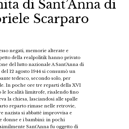
nita di Sant’Anna di
riele Scarparo
pesso negati, memorie alterate e
spetto della realpolitik hanno privato
ione del lutto nazionale A Sant’Anna di
 del 12 agosto 1944 si consumò un
upante tedesco, secondo solo, per
e. In poche ore tre reparti della XVI
 località limitrofe, risalendo fino
va la chiesa, lasciandosi alle spalle
rto reparto rimase nelle retrovie,
e nazista si abbattè improvvisa e
e donne e i bambini: in pochi
osimilmente Sant’Anna fu oggetto di