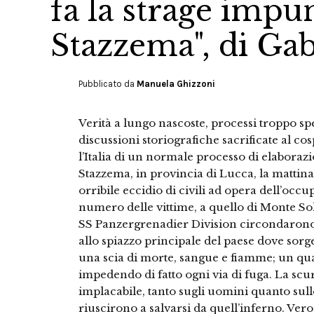
fa la strage impu
Stazzema", di Gab
Pubblicato da
Manuela Ghizzoni
Verità a lungo nascoste, processi troppo s
discussioni storiografiche sacrificate al co
l’Italia di un normale processo di elaboraz
Stazzema, in provincia di Lucca, la mattina
orribile eccidio di civili ad opera dell’occ
numero delle vittime, a quello di Monte Sol
SS Panzergrenadier Division circondarono le
allo spiazzo principale del paese dove sorge
una scia di morte, sangue e fiamme; un qua
impedendo di fatto ogni via di fuga. La scur
implacabile, tanto sugli uomini quanto sull
riuscirono a salvarsi da quell’inferno. Ver