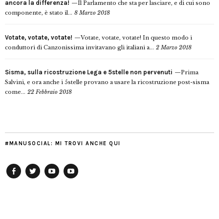
ancora la differenza!
Il Parlamento che sta per lasciare, e di cui sono
componente, è stato il...
8 Marzo 2018
Votate, votate, votate!
Votate, votate, votate! In questo modo i
conduttori di Canzonissima invitavano gli italiani a...
2 Marzo 2018
Sisma, sulla ricostruzione Lega e 5stelle non pervenuti
Prima
Salvini, e ora anche i 5stelle provano a usare la ricostruzione post-sisma
come...
22 Febbraio 2018
#MANUSOCIAL: MI TROVI ANCHE QUI
Facebook
Twitter
YouTube
YouTube
Manu
PD
Modena