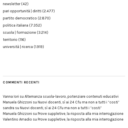
newsletter
(42)
pari opportunità | diritti
(2.477)
partito democratico
(2.870)
politica italiana
(7.352)
scuola | formazione
(3.214)
territorio
(116)
università | ricerca
(1.919)
COMMENTI RECENTI
Vanna Iori
su
Alternanza scuola-lavoro, potenziare contenuti educativi
Manuela Ghizzoni
su
Nuovi docenti, sì ai 24 Cfu ma non a tutti i “costi”
sandra
su
Nuovi docenti, sì ai 24 Cfu ma non a tutti i “costi”
Manuela Ghizzoni
su
Prove suppletive, la risposta alla mia interrogazione
Valentino Amadio
su
Prove suppletive, la risposta alla mia interrogazione