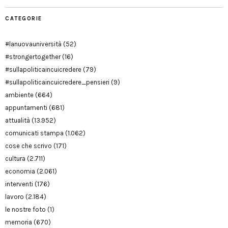
CATEGORIE
#lanuovauniversità
(52)
#strongertogether
(16)
#sullapoliticaincuicredere
(79)
#sullapoliticaincuicredere_pensieri
(9)
ambiente
(664)
appuntamenti
(681)
attualità
(13.952)
comunicati stampa
(1.062)
cose che scrivo
(171)
cultura
(2.711)
economia
(2.061)
interventi
(176)
lavoro
(2.184)
le nostre foto
(1)
memoria
(670)