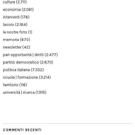
cultura
(2.711)
economia
(2.061)
interventi
(176)
lavoro
(2.184)
le nostre foto
(1)
memoria
(670)
newsletter
(42)
pari opportunità | diritti
(2.477)
partito democratico
(2.870)
politica italiana
(7.352)
scuola | formazione
(3.214)
territorio
(116)
università | ricerca
(1.919)
COMMENTI RECENTI