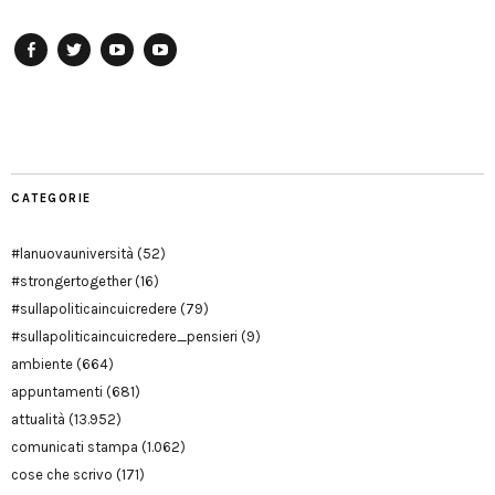
Facebook
Twitter
YouTube
YouTube
Manu
PD
Modena
CATEGORIE
#lanuovauniversità
(52)
#strongertogether
(16)
#sullapoliticaincuicredere
(79)
#sullapoliticaincuicredere_pensieri
(9)
ambiente
(664)
appuntamenti
(681)
attualità
(13.952)
comunicati stampa
(1.062)
cose che scrivo
(171)