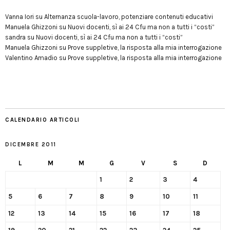
Vanna Iori
su
Alternanza scuola-lavoro, potenziare contenuti educativi
Manuela Ghizzoni
su
Nuovi docenti, sì ai 24 Cfu ma non a tutti i “costi”
sandra
su
Nuovi docenti, sì ai 24 Cfu ma non a tutti i “costi”
Manuela Ghizzoni
su
Prove suppletive, la risposta alla mia interrogazione
Valentino Amadio
su
Prove suppletive, la risposta alla mia interrogazione
CALENDARIO ARTICOLI
DICEMBRE 2011
L
M
M
G
V
S
D
1
2
3
4
5
6
7
8
9
10
11
12
13
14
15
16
17
18