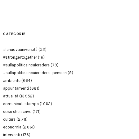
Manu
PD
Modena
CATEGORIE
#lanuovauniversità
(52)
#strongertogether
(16)
#sullapoliticaincuicredere
(79)
#sullapoliticaincuicredere_pensieri
(9)
ambiente
(664)
appuntamenti
(681)
attualità
(13.952)
comunicati stampa
(1.062)
cose che scrivo
(171)
cultura
(2.711)
economia
(2.061)
interventi
(176)