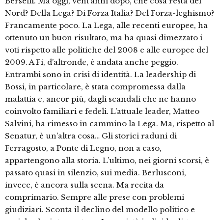
Berselli. Ma oggi, vent’anni dopo, che cosa resta del
Nord? Della Lega? Di Forza Italia? Del Forza-leghismo?
Francamente poco. La Lega, alle recenti europee, ha
ottenuto un buon risultato, ma ha quasi dimezzato i
voti rispetto alle politiche del 2008 e alle europee del
2009. A Fi, d’altronde, è andata anche peggio.
Entrambi sono in crisi di identità. La leadership di
Bossi, in particolare, è stata compromessa dalla
malattia e, ancor più, dagli scandali che ne hanno
coinvolto familiari e fedeli. L’attuale leader, Matteo
Salvini, ha rimesso in cammino la Lega. Ma, rispetto al
Senatur, è un’altra cosa… Gli storici raduni di
Ferragosto, a Ponte di Legno, non a caso,
appartengono alla storia. L’ultimo, nei giorni scorsi, è
passato quasi in silenzio, sui media. Berlusconi,
invece, è ancora sulla scena. Ma recita da
comprimario. Sempre alle prese con problemi
giudiziari. Sconta il declino del modello politico e