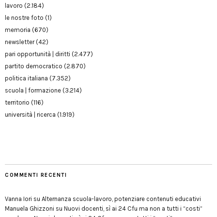
lavoro
(2.184)
le nostre foto
(1)
memoria
(670)
newsletter
(42)
pari opportunità | diritti
(2.477)
partito democratico
(2.870)
politica italiana
(7.352)
scuola | formazione
(3.214)
territorio
(116)
università | ricerca
(1.919)
COMMENTI RECENTI
Vanna Iori
su
Alternanza scuola-lavoro, potenziare contenuti educativi
Manuela Ghizzoni
su
Nuovi docenti, sì ai 24 Cfu ma non a tutti i “costi”