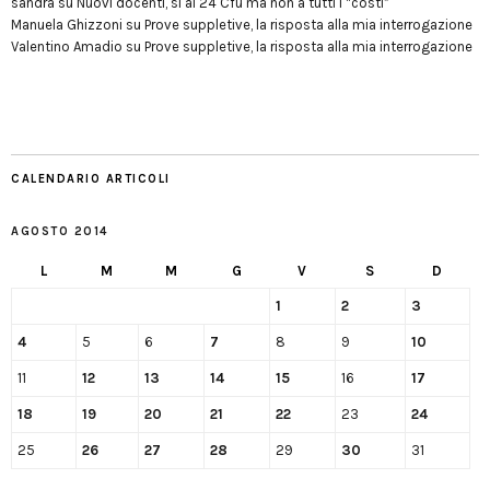
sandra
su
Nuovi docenti, sì ai 24 Cfu ma non a tutti i “costi”
Manuela Ghizzoni
su
Prove suppletive, la risposta alla mia interrogazione
Valentino Amadio
su
Prove suppletive, la risposta alla mia interrogazione
CALENDARIO ARTICOLI
AGOSTO 2014
L
M
M
G
V
S
D
1
2
3
4
5
6
7
8
9
10
11
12
13
14
15
16
17
18
19
20
21
22
23
24
25
26
27
28
29
30
31