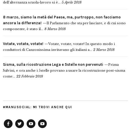
dell’alternanza scuola-lavoro si è...
5 Aprile 2018
8 marzo, siamo la metà del Paese, ma, purtroppo, non facciamo
ancora la differenza!
Il Parlamento che sta per lasciare, e di cui sono
componente, è stato il...
8 Marzo 2018
Votate, votate, votate!
Votate, votate, votate! In questo modo i
conduttori di Canzonissima invitavano gli italiani a...
2 Marzo 2018
Sisma, sulla ricostruzione Lega e 5stelle non pervenuti
Prima
Salvini, e ora anche i 5stelle provano a usare la ricostruzione post-sisma
come...
22 Febbraio 2018
#MANUSOCIAL: MI TROVI ANCHE QUI
Facebook
Twitter
YouTube
YouTube