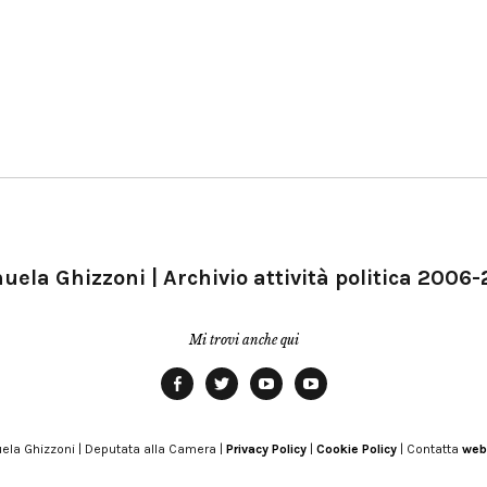
ela Ghizzoni | Archivio attività politica 2006
Mi trovi anche qui
Facebook
Twitter
YouTube
YouTube
Manu
PD
Modena
ela Ghizzoni | Deputata alla Camera |
Privacy Policy
|
Cookie Policy
| Contatta
web