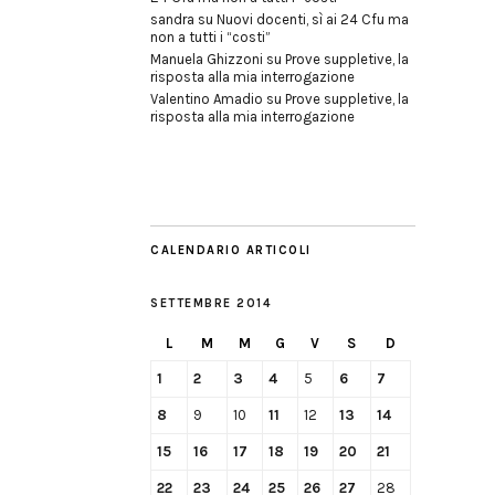
sandra
su
Nuovi docenti, sì ai 24 Cfu ma
non a tutti i “costi”
Manuela Ghizzoni
su
Prove suppletive, la
risposta alla mia interrogazione
Valentino Amadio
su
Prove suppletive, la
risposta alla mia interrogazione
CALENDARIO ARTICOLI
SETTEMBRE 2014
L
M
M
G
V
S
D
1
2
3
4
5
6
7
8
9
10
11
12
13
14
15
16
17
18
19
20
21
22
23
24
25
26
27
28