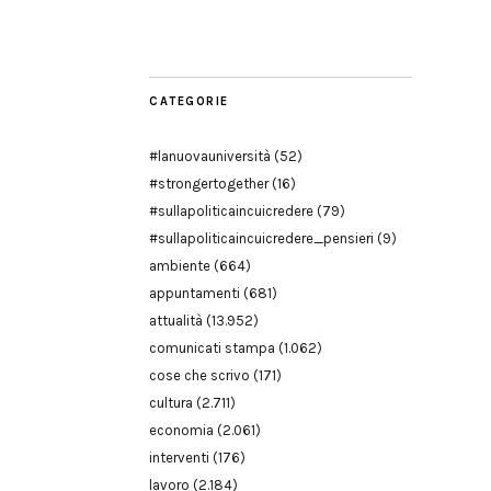
Modena
CATEGORIE
#lanuovauniversità
(52)
#strongertogether
(16)
#sullapoliticaincuicredere
(79)
#sullapoliticaincuicredere_pensieri
(9)
ambiente
(664)
appuntamenti
(681)
attualità
(13.952)
comunicati stampa
(1.062)
cose che scrivo
(171)
cultura
(2.711)
economia
(2.061)
interventi
(176)
lavoro
(2.184)