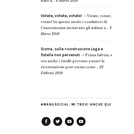
stato il...
8 Marzo 2018
Votate, votate, votate!
Votate, votate,
votate! In questo modo i conduttori di
Canzonissima invitavano gli italiani a...
2
Marzo 2018
Sisma, sulla ricostruzione Lega e
5stelle non pervenuti
Prima Salvini, e
ora anche i 5stelle provano a usare la
ricostruzione post-sisma come...
22
Febbraio 2018
#MANUSOCIAL: MI TROVI ANCHE QUI
Facebook
Twitter
YouTube
YouTube
Manu
PD