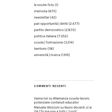
le nostre foto
(1)
memoria
(670)
newsletter
(42)
pari opportunità | diritti
(2.477)
partito democratico
(2.870)
politica italiana
(7.352)
scuola | formazione
(3.214)
territorio
(116)
università | ricerca
(1.919)
COMMENTI RECENTI
Vanna Iori
su
Alternanza scuola-lavoro,
potenziare contenuti educativi
Manuela Ghizzoni
su
Nuovi docenti, sì ai
24 Cfu ma non a tutti i “costi”