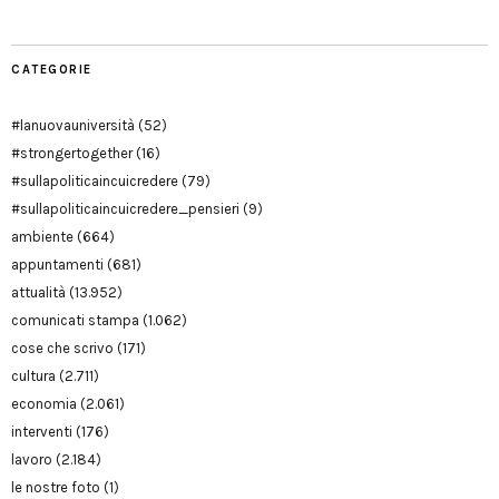
CATEGORIE
#lanuovauniversità
(52)
#strongertogether
(16)
#sullapoliticaincuicredere
(79)
#sullapoliticaincuicredere_pensieri
(9)
ambiente
(664)
appuntamenti
(681)
attualità
(13.952)
comunicati stampa
(1.062)
cose che scrivo
(171)
cultura
(2.711)
economia
(2.061)
interventi
(176)
lavoro
(2.184)
le nostre foto
(1)