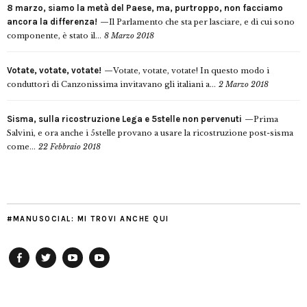
8 marzo, siamo la metà del Paese, ma, purtroppo, non facciamo
ancora la differenza!
Il Parlamento che sta per lasciare, e di cui sono
componente, è stato il...
8 Marzo 2018
Votate, votate, votate!
Votate, votate, votate! In questo modo i
conduttori di Canzonissima invitavano gli italiani a...
2 Marzo 2018
Sisma, sulla ricostruzione Lega e 5stelle non pervenuti
Prima
Salvini, e ora anche i 5stelle provano a usare la ricostruzione post-sisma
come...
22 Febbraio 2018
#MANUSOCIAL: MI TROVI ANCHE QUI
Facebook
Twitter
YouTube
YouTube
Manu
PD
Modena