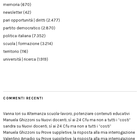
memoria
(670)
newsletter
(42)
pari opportunità | diritti
(2.477)
partito democratico
(2.870)
politica italiana
(7.352)
scuola | formazione
(3.214)
territorio
(116)
università | ricerca
(1.919)
COMMENTI RECENTI
Vanna Iori
su
Alternanza scuola-lavoro, potenziare contenuti educativi
Manuela Ghizzoni
su
Nuovi docenti, sì ai 24 Cfu ma non a tutti i “costi”
sandra
su
Nuovi docenti, sì ai 24 Cfu ma non a tutti i “costi”
Manuela Ghizzoni
su
Prove suppletive, la risposta alla mia interrogazione
Valentino Amadio
su
Prove suppletive, la risposta alla mia interrogazione