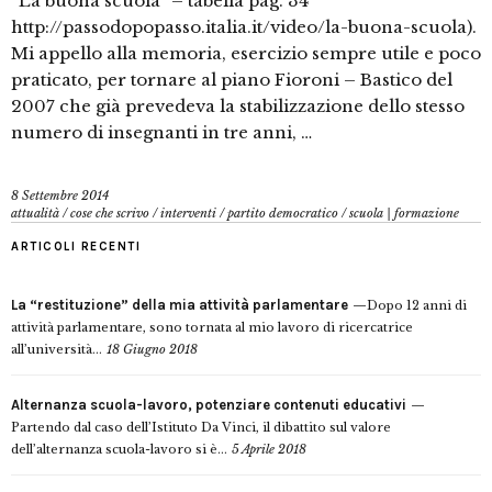
“La buona scuola” – tabella pag. 34
http://passodopopasso.italia.it/video/la-buona-scuola).
Mi appello alla memoria, esercizio sempre utile e poco
praticato, per tornare al piano Fioroni – Bastico del
2007 che già prevedeva la stabilizzazione dello stesso
numero di insegnanti in tre anni, …
8 Settembre 2014
attualità
/
cose che scrivo
/
interventi
/
partito democratico
/
scuola | formazione
ARTICOLI RECENTI
La “restituzione” della mia attività parlamentare
Dopo 12 anni di
attività parlamentare, sono tornata al mio lavoro di ricercatrice
all’università...
18 Giugno 2018
Alternanza scuola-lavoro, potenziare contenuti educativi
Partendo dal caso dell’Istituto Da Vinci, il dibattito sul valore
dell’alternanza scuola-lavoro si è...
5 Aprile 2018