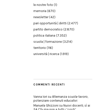
le nostre foto
(1)
memoria
(670)
newsletter
(42)
pari opportunità | diritti
(2.477)
partito democratico
(2.870)
politica italiana
(7.352)
scuola | formazione
(3.214)
territorio
(116)
università | ricerca
(1.919)
COMMENTI RECENTI
Vanna Iori
su
Alternanza scuola-lavoro,
potenziare contenuti educativi
Manuela Ghizzoni
su
Nuovi docenti, sì ai
24 Cfu ma non a tutti i “costi”