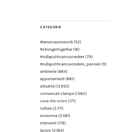
Modena
CATEGORIE
#lanuovauniversità
(52)
#strongertogether
(16)
#sullapoliticaincuicredere
(79)
#sullapoliticaincuicredere_pensieri
(9)
ambiente
(664)
appuntamenti
(681)
attualità
(13.952)
comunicati stampa
(1.062)
cose che scrivo
(171)
cultura
(2.711)
economia
(2.061)
interventi
(176)
lavoro
(2.184)