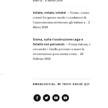
stato il...
8 Marzo 2018
Votate, votate, votate!
Votate, votate,
votate! In questo modo i conduttori di
Canzonissima invitavano gli italiani a...
2
Marzo 2018
Sisma, sulla ricostruzione Lega e
5stelle non pervenuti
Prima Salvini, e
ora anche i 5stelle provano a usare la
ricostruzione post-sisma come...
22
Febbraio 2018
#MANUSOCIAL: MI TROVI ANCHE QUI
Facebook
Twitter
YouTube
YouTube
Manu
PD