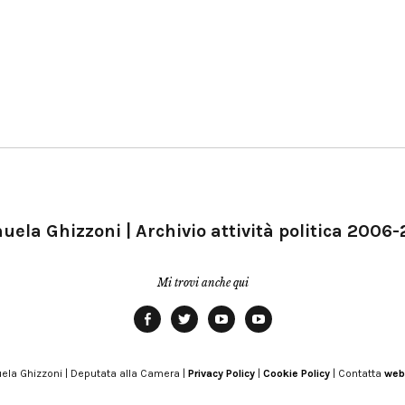
ela Ghizzoni | Archivio attività politica 2006
Mi trovi anche qui
Facebook
Twitter
YouTube
YouTube
Manu
PD
Modena
ela Ghizzoni | Deputata alla Camera |
Privacy Policy
|
Cookie Policy
| Contatta
web