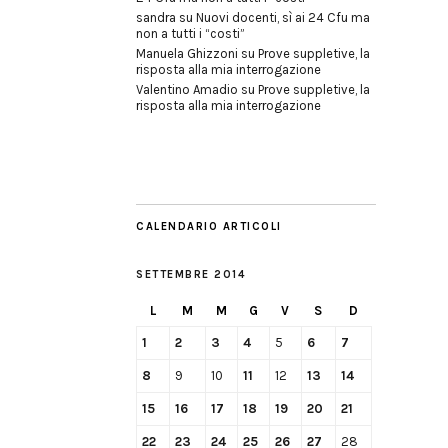
sandra
su
Nuovi docenti, sì ai 24 Cfu ma
non a tutti i “costi”
Manuela Ghizzoni
su
Prove suppletive, la
risposta alla mia interrogazione
Valentino Amadio
su
Prove suppletive, la
risposta alla mia interrogazione
CALENDARIO ARTICOLI
SETTEMBRE 2014
L
M
M
G
V
S
D
1
2
3
4
5
6
7
8
9
10
11
12
13
14
15
16
17
18
19
20
21
22
23
24
25
26
27
28