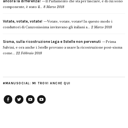
ancora la differenza!
Il Parlamento che sta per lasciare, e di cui sono
componente, è stato il...
8 Marzo 2018
Votate, votate, votate!
Votate, votate, votate! In questo modo i
conduttori di Canzonissima invitavano gli italiani a...
2 Marzo 2018
Sisma, sulla ricostruzione Lega e 5stelle non pervenuti
Prima
Salvini, e ora anche i 5stelle provano a usare la ricostruzione post-sisma
come...
22 Febbraio 2018
#MANUSOCIAL: MI TROVI ANCHE QUI
Facebook
Twitter
YouTube
YouTube
Manu
PD
Modena