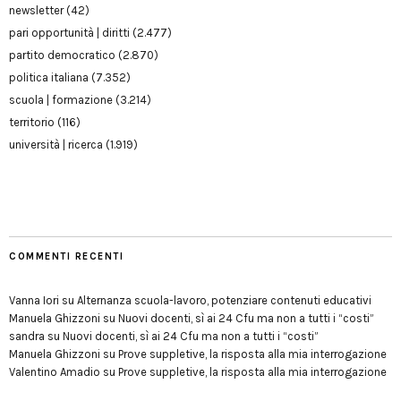
newsletter
(42)
pari opportunità | diritti
(2.477)
partito democratico
(2.870)
politica italiana
(7.352)
scuola | formazione
(3.214)
territorio
(116)
università | ricerca
(1.919)
COMMENTI RECENTI
Vanna Iori
su
Alternanza scuola-lavoro, potenziare contenuti educativi
Manuela Ghizzoni
su
Nuovi docenti, sì ai 24 Cfu ma non a tutti i “costi”
sandra
su
Nuovi docenti, sì ai 24 Cfu ma non a tutti i “costi”
Manuela Ghizzoni
su
Prove suppletive, la risposta alla mia interrogazione
Valentino Amadio
su
Prove suppletive, la risposta alla mia interrogazione