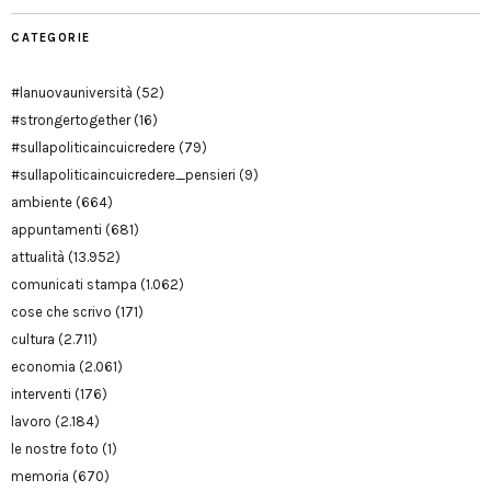
CATEGORIE
#lanuovauniversità
(52)
#strongertogether
(16)
#sullapoliticaincuicredere
(79)
#sullapoliticaincuicredere_pensieri
(9)
ambiente
(664)
appuntamenti
(681)
attualità
(13.952)
comunicati stampa
(1.062)
cose che scrivo
(171)
cultura
(2.711)
economia
(2.061)
interventi
(176)
lavoro
(2.184)
le nostre foto
(1)
memoria
(670)