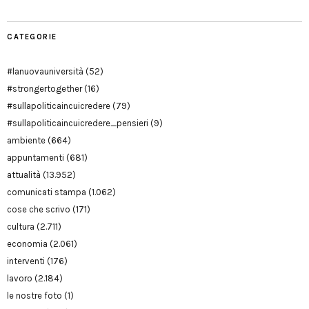
CATEGORIE
#lanuovauniversità
(52)
#strongertogether
(16)
#sullapoliticaincuicredere
(79)
#sullapoliticaincuicredere_pensieri
(9)
ambiente
(664)
appuntamenti
(681)
attualità
(13.952)
comunicati stampa
(1.062)
cose che scrivo
(171)
cultura
(2.711)
economia
(2.061)
interventi
(176)
lavoro
(2.184)
le nostre foto
(1)