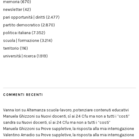
memoria
(670)
newsletter
(42)
pari opportunità | diritti
(2.477)
partito democratico
(2.870)
politica italiana
(7.352)
scuola | formazione
(3.214)
territorio
(116)
università | ricerca
(1.919)
COMMENTI RECENTI
Vanna Iori
su
Alternanza scuola-lavoro, potenziare contenuti educativi
Manuela Ghizzoni
su
Nuovi docenti, sì ai 24 Cfu ma non a tutti i “costi”
sandra
su
Nuovi docenti, sì ai 24 Cfu ma non a tutti i “costi”
Manuela Ghizzoni
su
Prove suppletive, la risposta alla mia interrogazione
Valentino Amadio
su
Prove suppletive, la risposta alla mia interrogazione