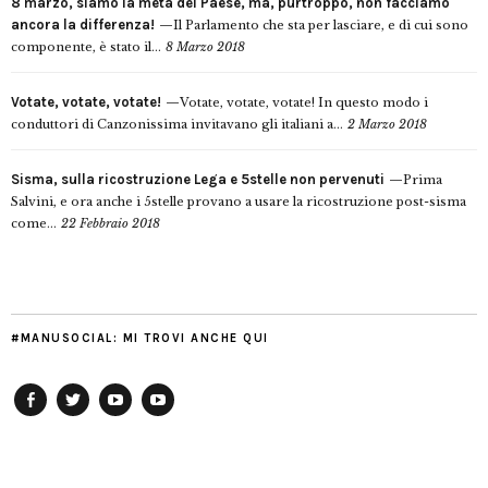
8 marzo, siamo la metà del Paese, ma, purtroppo, non facciamo
ancora la differenza!
Il Parlamento che sta per lasciare, e di cui sono
componente, è stato il...
8 Marzo 2018
Votate, votate, votate!
Votate, votate, votate! In questo modo i
conduttori di Canzonissima invitavano gli italiani a...
2 Marzo 2018
Sisma, sulla ricostruzione Lega e 5stelle non pervenuti
Prima
Salvini, e ora anche i 5stelle provano a usare la ricostruzione post-sisma
come...
22 Febbraio 2018
#MANUSOCIAL: MI TROVI ANCHE QUI
Facebook
Twitter
YouTube
YouTube
Manu
PD
Modena