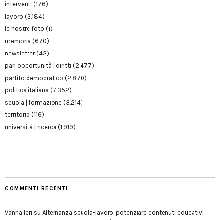
interventi
(176)
lavoro
(2.184)
le nostre foto
(1)
memoria
(670)
newsletter
(42)
pari opportunità | diritti
(2.477)
partito democratico
(2.870)
politica italiana
(7.352)
scuola | formazione
(3.214)
territorio
(116)
università | ricerca
(1.919)
COMMENTI RECENTI
Vanna Iori
su
Alternanza scuola-lavoro, potenziare contenuti educativi