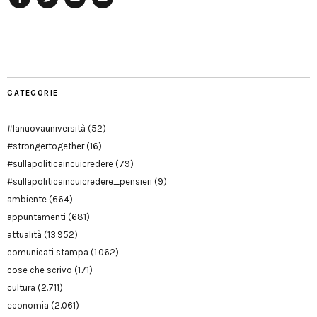
Facebook
Twitter
YouTube
YouTube
Manu
PD
Modena
CATEGORIE
#lanuovauniversità
(52)
#strongertogether
(16)
#sullapoliticaincuicredere
(79)
#sullapoliticaincuicredere_pensieri
(9)
ambiente
(664)
appuntamenti
(681)
attualità
(13.952)
comunicati stampa
(1.062)
cose che scrivo
(171)
cultura
(2.711)
economia
(2.061)