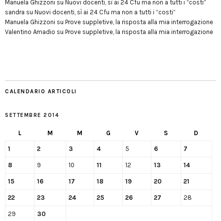
Manuela Ghizzoni
su
Nuovi docenti, sì ai 24 Cfu ma non a tutti i “costi”
sandra
su
Nuovi docenti, sì ai 24 Cfu ma non a tutti i “costi”
Manuela Ghizzoni
su
Prove suppletive, la risposta alla mia interrogazione
Valentino Amadio
su
Prove suppletive, la risposta alla mia interrogazione
CALENDARIO ARTICOLI
SETTEMBRE 2014
L
M
M
G
V
S
D
1
2
3
4
5
6
7
8
9
10
11
12
13
14
15
16
17
18
19
20
21
22
23
24
25
26
27
28
29
30