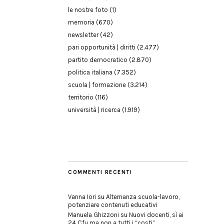
le nostre foto
(1)
memoria
(670)
newsletter
(42)
pari opportunità | diritti
(2.477)
partito democratico
(2.870)
politica italiana
(7.352)
scuola | formazione
(3.214)
territorio
(116)
università | ricerca
(1.919)
COMMENTI RECENTI
Vanna Iori
su
Alternanza scuola-lavoro,
potenziare contenuti educativi
Manuela Ghizzoni
su
Nuovi docenti, sì ai
24 Cfu ma non a tutti i “costi”