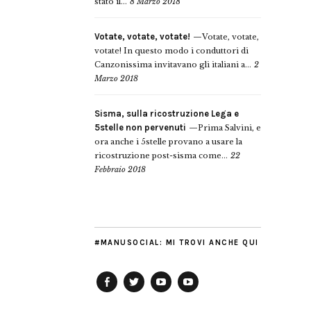
stato il...
8 Marzo 2018
Votate, votate, votate!
Votate, votate,
votate! In questo modo i conduttori di
Canzonissima invitavano gli italiani a...
2
Marzo 2018
Sisma, sulla ricostruzione Lega e
5stelle non pervenuti
Prima Salvini, e
ora anche i 5stelle provano a usare la
ricostruzione post-sisma come...
22
Febbraio 2018
#MANUSOCIAL: MI TROVI ANCHE QUI
Facebook
Twitter
YouTube
YouTube
Manu
PD