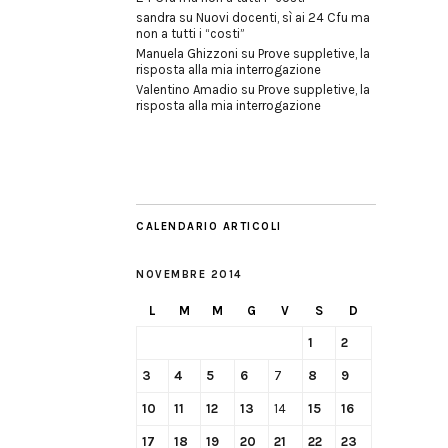
sandra
su
Nuovi docenti, sì ai 24 Cfu ma
non a tutti i “costi”
Manuela Ghizzoni
su
Prove suppletive, la
risposta alla mia interrogazione
Valentino Amadio
su
Prove suppletive, la
risposta alla mia interrogazione
CALENDARIO ARTICOLI
NOVEMBRE 2014
L
M
M
G
V
S
D
1
2
3
4
5
6
7
8
9
10
11
12
13
14
15
16
17
18
19
20
21
22
23