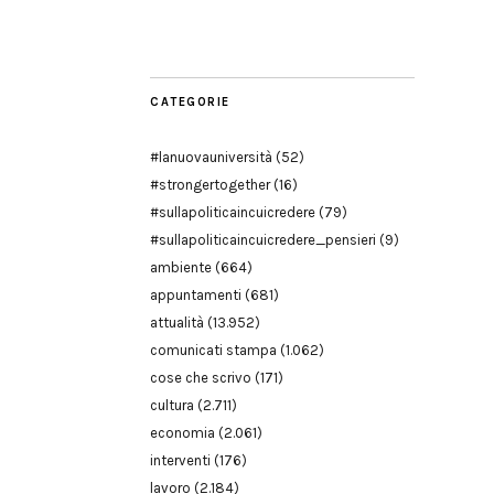
Modena
CATEGORIE
#lanuovauniversità
(52)
#strongertogether
(16)
#sullapoliticaincuicredere
(79)
#sullapoliticaincuicredere_pensieri
(9)
ambiente
(664)
appuntamenti
(681)
attualità
(13.952)
comunicati stampa
(1.062)
cose che scrivo
(171)
cultura
(2.711)
economia
(2.061)
interventi
(176)
lavoro
(2.184)