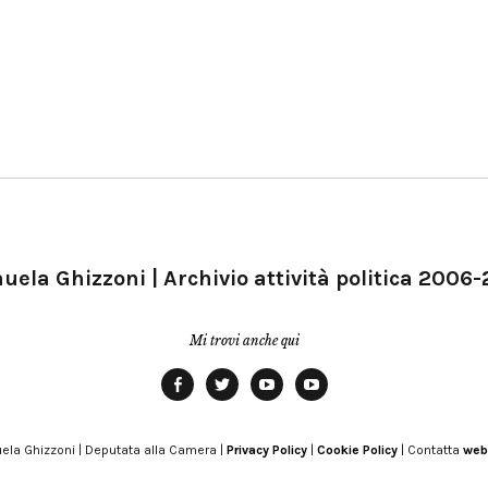
ela Ghizzoni | Archivio attività politica 2006
Mi trovi anche qui
Facebook
Twitter
YouTube
YouTube
Manu
PD
Modena
ela Ghizzoni | Deputata alla Camera |
Privacy Policy
|
Cookie Policy
| Contatta
web