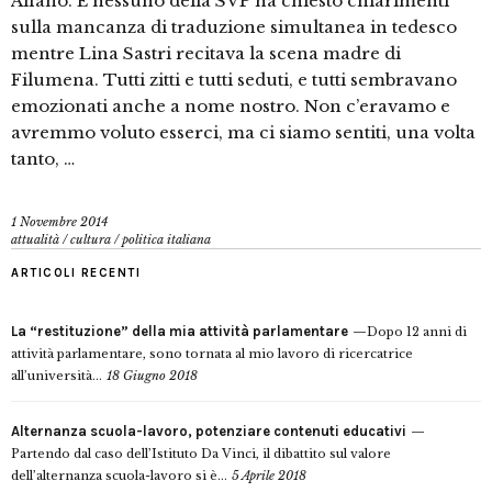
Alfano. E nessuno della SVP ha chiesto chiarimenti
sulla mancanza di traduzione simultanea in tedesco
mentre Lina Sastri recitava la scena madre di
Filumena. Tutti zitti e tutti seduti, e tutti sembravano
emozionati anche a nome nostro. Non c’eravamo e
avremmo voluto esserci, ma ci siamo sentiti, una volta
tanto, …
1 Novembre 2014
attualità
/
cultura
/
politica italiana
ARTICOLI RECENTI
La “restituzione” della mia attività parlamentare
Dopo 12 anni di
attività parlamentare, sono tornata al mio lavoro di ricercatrice
all’università...
18 Giugno 2018
Alternanza scuola-lavoro, potenziare contenuti educativi
Partendo dal caso dell’Istituto Da Vinci, il dibattito sul valore
dell’alternanza scuola-lavoro si è...
5 Aprile 2018