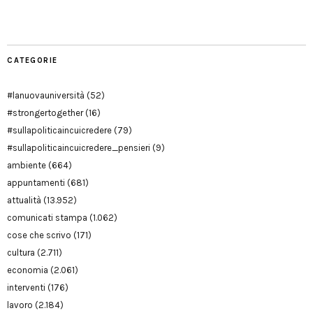
Modena
CATEGORIE
#lanuovauniversità
(52)
#strongertogether
(16)
#sullapoliticaincuicredere
(79)
#sullapoliticaincuicredere_pensieri
(9)
ambiente
(664)
appuntamenti
(681)
attualità
(13.952)
comunicati stampa
(1.062)
cose che scrivo
(171)
cultura
(2.711)
economia
(2.061)
interventi
(176)
lavoro
(2.184)