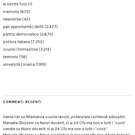
le nostre foto
(1)
memoria
(670)
newsletter
(42)
pari opportunità | diritti
(2.477)
partito democratico
(2.870)
politica italiana
(7.352)
scuola | formazione
(3.214)
territorio
(116)
università | ricerca
(1.919)
COMMENTI RECENTI
Vanna Iori
su
Alternanza scuola-lavoro, potenziare contenuti educativi
Manuela Ghizzoni
su
Nuovi docenti, sì ai 24 Cfu ma non a tutti i “costi”
sandra
su
Nuovi docenti, sì ai 24 Cfu ma non a tutti i “costi”
Manuela Ghizzoni
su
Prove suppletive, la risposta alla mia interrogazione