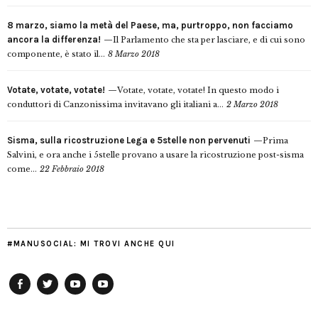
8 marzo, siamo la metà del Paese, ma, purtroppo, non facciamo
ancora la differenza!
Il Parlamento che sta per lasciare, e di cui sono
componente, è stato il...
8 Marzo 2018
Votate, votate, votate!
Votate, votate, votate! In questo modo i
conduttori di Canzonissima invitavano gli italiani a...
2 Marzo 2018
Sisma, sulla ricostruzione Lega e 5stelle non pervenuti
Prima
Salvini, e ora anche i 5stelle provano a usare la ricostruzione post-sisma
come...
22 Febbraio 2018
#MANUSOCIAL: MI TROVI ANCHE QUI
Facebook
Twitter
YouTube
YouTube
Manu
PD