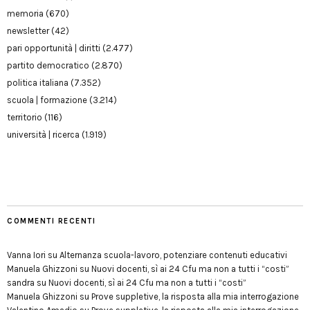
memoria
(670)
newsletter
(42)
pari opportunità | diritti
(2.477)
partito democratico
(2.870)
politica italiana
(7.352)
scuola | formazione
(3.214)
territorio
(116)
università | ricerca
(1.919)
COMMENTI RECENTI
Vanna Iori
su
Alternanza scuola-lavoro, potenziare contenuti educativi
Manuela Ghizzoni
su
Nuovi docenti, sì ai 24 Cfu ma non a tutti i “costi”
sandra
su
Nuovi docenti, sì ai 24 Cfu ma non a tutti i “costi”
Manuela Ghizzoni
su
Prove suppletive, la risposta alla mia interrogazione