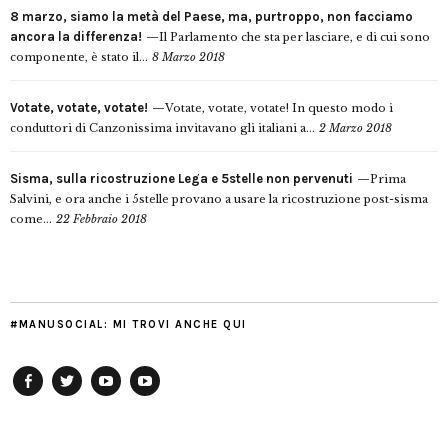
8 marzo, siamo la metà del Paese, ma, purtroppo, non facciamo
ancora la differenza!
Il Parlamento che sta per lasciare, e di cui sono
componente, è stato il...
8 Marzo 2018
Votate, votate, votate!
Votate, votate, votate! In questo modo i
conduttori di Canzonissima invitavano gli italiani a...
2 Marzo 2018
Sisma, sulla ricostruzione Lega e 5stelle non pervenuti
Prima
Salvini, e ora anche i 5stelle provano a usare la ricostruzione post-sisma
come...
22 Febbraio 2018
#MANUSOCIAL: MI TROVI ANCHE QUI
Facebook
Twitter
YouTube
YouTube
Manu
PD
Modena