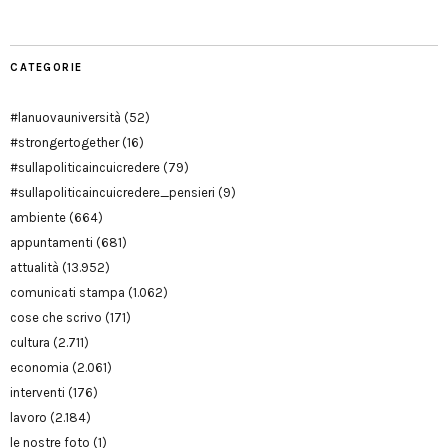
CATEGORIE
#lanuovauniversità
(52)
#strongertogether
(16)
#sullapoliticaincuicredere
(79)
#sullapoliticaincuicredere_pensieri
(9)
ambiente
(664)
appuntamenti
(681)
attualità
(13.952)
comunicati stampa
(1.062)
cose che scrivo
(171)
cultura
(2.711)
economia
(2.061)
interventi
(176)
lavoro
(2.184)
le nostre foto
(1)