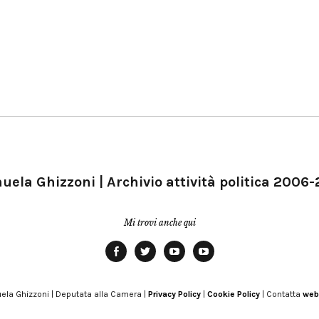
ela Ghizzoni | Archivio attività politica 2006
Mi trovi anche qui
Facebook
Twitter
YouTube
YouTube
Manu
PD
Modena
ela Ghizzoni | Deputata alla Camera |
Privacy Policy
|
Cookie Policy
| Contatta
web