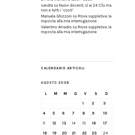
sandra
su
Nuovi docenti, sì ai 24 Cfu ma
non a tutti i “costi”
Manuela Ghizzoni
su
Prove suppletive, la
risposta alla mia interrogazione
Valentino Amadio
su
Prove suppletive, la
risposta alla mia interrogazione
CALENDARIO ARTICOLI
AGOSTO 2008
L
M
M
G
V
S
D
1
2
3
4
5
6
7
8
9
10
11
12
13
14
15
16
17
18
19
20
21
22
23
24