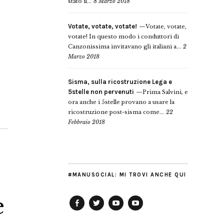
stato il...
8 Marzo 2018
Votate, votate, votate!
Votate, votate,
votate! In questo modo i conduttori di
Canzonissima invitavano gli italiani a...
2
Marzo 2018
Sisma, sulla ricostruzione Lega e
5stelle non pervenuti
Prima Salvini, e
ora anche i 5stelle provano a usare la
ricostruzione post-sisma come...
22
Febbraio 2018
#MANUSOCIAL: MI TROVI ANCHE QUI
e
Facebook
Twitter
YouTube
YouTube
Manu
PD