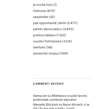
le nostre foto
(1)
memoria
(670)
newsletter
(42)
pari opportunità | diritti
(2.477)
partito democratico
(2.870)
politica italiana
(7.352)
scuola | formazione
(3.214)
territorio
(116)
università | ricerca
(1.919)
COMMENTI RECENTI
Vanna Iori
su
Alternanza scuola-lavoro,
potenziare contenuti educativi
Manuela Ghizzoni
su
Nuovi docenti, sì ai
24 Cfu ma non a tutti i “costi”