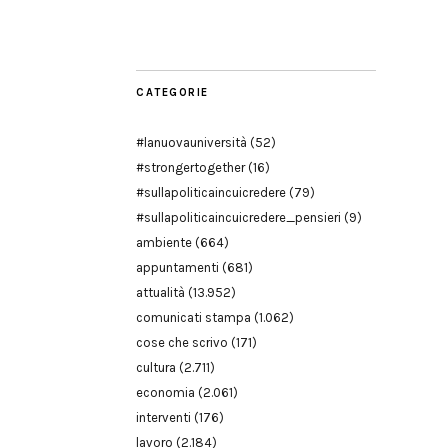
Modena
CATEGORIE
#lanuovauniversità
(52)
#strongertogether
(16)
#sullapoliticaincuicredere
(79)
#sullapoliticaincuicredere_pensieri
(9)
ambiente
(664)
appuntamenti
(681)
attualità
(13.952)
comunicati stampa
(1.062)
cose che scrivo
(171)
cultura
(2.711)
economia
(2.061)
interventi
(176)
lavoro
(2.184)