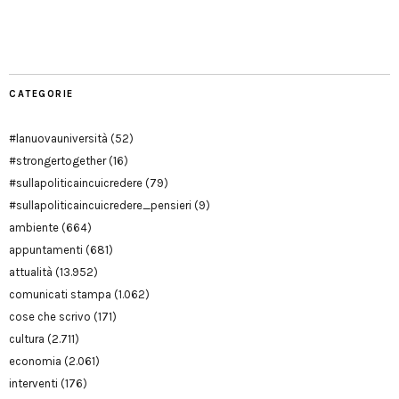
Manu
PD
Modena
CATEGORIE
#lanuovauniversità
(52)
#strongertogether
(16)
#sullapoliticaincuicredere
(79)
#sullapoliticaincuicredere_pensieri
(9)
ambiente
(664)
appuntamenti
(681)
attualità
(13.952)
comunicati stampa
(1.062)
cose che scrivo
(171)
cultura
(2.711)
economia
(2.061)
interventi
(176)