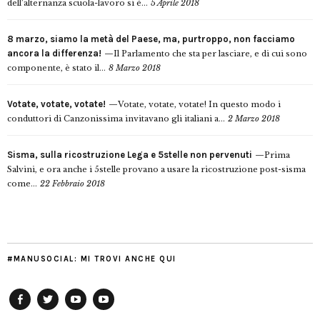
dell’alternanza scuola-lavoro si è...
5 Aprile 2018
8 marzo, siamo la metà del Paese, ma, purtroppo, non facciamo
ancora la differenza!
Il Parlamento che sta per lasciare, e di cui sono
componente, è stato il...
8 Marzo 2018
Votate, votate, votate!
Votate, votate, votate! In questo modo i
conduttori di Canzonissima invitavano gli italiani a...
2 Marzo 2018
Sisma, sulla ricostruzione Lega e 5stelle non pervenuti
Prima
Salvini, e ora anche i 5stelle provano a usare la ricostruzione post-sisma
come...
22 Febbraio 2018
#MANUSOCIAL: MI TROVI ANCHE QUI
Facebook
Twitter
YouTube
YouTube