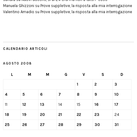
Manuela Ghizzoni
su
Prove suppletive, la risposta alla mia interrogazione
Valentino Amadio
su
Prove suppletive, la risposta alla mia interrogazione
CALENDARIO ARTICOLI
AGOSTO 2008
L
M
M
G
V
S
D
1
2
3
4
5
6
7
8
9
10
11
12
13
14
15
16
17
18
19
20
21
22
23
24
25
26
27
28
29
30
31