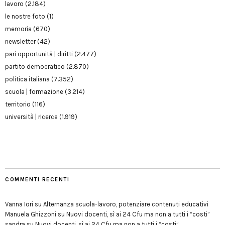
lavoro
(2.184)
le nostre foto
(1)
memoria
(670)
newsletter
(42)
pari opportunità | diritti
(2.477)
partito democratico
(2.870)
politica italiana
(7.352)
scuola | formazione
(3.214)
territorio
(116)
università | ricerca
(1.919)
COMMENTI RECENTI
Vanna Iori
su
Alternanza scuola-lavoro, potenziare contenuti educativi
Manuela Ghizzoni
su
Nuovi docenti, sì ai 24 Cfu ma non a tutti i “costi”
sandra
su
Nuovi docenti, sì ai 24 Cfu ma non a tutti i “costi”